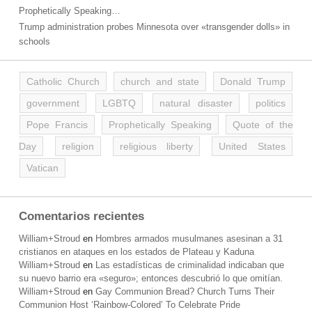
Prophetically Speaking…
Trump administration probes Minnesota over «transgender dolls» in
schools
Catholic Church
church and state
Donald Trump
government
LGBTQ
natural disaster
politics
Pope Francis
Prophetically Speaking
Quote of the
Day
religion
religious liberty
United States
Vatican
Comentarios recientes
William+Stroud
en
Hombres armados musulmanes asesinan a 31
cristianos en ataques en los estados de Plateau y Kaduna
William+Stroud
en
Las estadísticas de criminalidad indicaban que
su nuevo barrio era «seguro»; entonces descubrió lo que omitían.
William+Stroud
en
Gay Communion Bread? Church Turns Their
Communion Host ‘Rainbow-Colored’ To Celebrate Pride