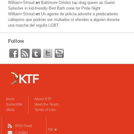
William+Stroud
en
Baltimore Orioles tap drag queen as Guest
Splasher in kid-friendly Bird Bath zone for Pride Night
William+Stroud
en
Un agente de policía advierte a predicadores
callejeros que podrían ser multados si ofenden a alguien durante
una marcha del orgullo LGBT.
Follow
Inicio
About KTF
Subscribe
Meet the Team
Store
Terms of Use
RSS Feed
top
Contact