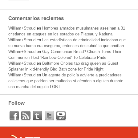
Comentarios recientes
William+Stroud
en
Hombres armados musulmanes asesinan a 31
cristianos en ataques en los estados de Plateau y Kaduna
William+Stroud
en
Las estadísticas de criminalidad indicaban que
su nuevo barrio era «seguro»; entonces descubrió lo que omitían.
William+Stroud
en
Gay Communion Bread? Church Turns Their
Communion Host ‘Rainbow-Colored’ To Celebrate Pride
William+Stroud
en
Baltimore Orioles tap drag queen as Guest
Splasher in kid-friendly Bird Bath zone for Pride Night
William+Stroud
en
Un agente de policía advierte a predicadores
callejeros que podrían ser multados si ofenden a alguien durante
una marcha del orgullo LGBT.
Follow