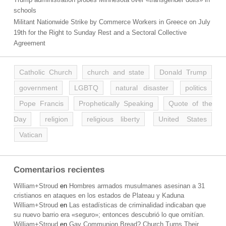
schools
Militant Nationwide Strike by Commerce Workers in Greece on July
19th for the Right to Sunday Rest and a Sectoral Collective
Agreement
Catholic Church
church and state
Donald Trump
government
LGBTQ
natural disaster
politics
Pope Francis
Prophetically Speaking
Quote of the
Day
religion
religious liberty
United States
Vatican
Comentarios recientes
William+Stroud
en
Hombres armados musulmanes asesinan a 31
cristianos en ataques en los estados de Plateau y Kaduna
William+Stroud
en
Las estadísticas de criminalidad indicaban que
su nuevo barrio era «seguro»; entonces descubrió lo que omitían.
William+Stroud
en
Gay Communion Bread? Church Turns Their