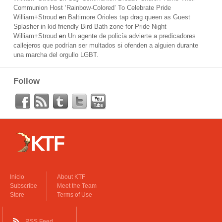
Communion Host ‘Rainbow-Colored’ To Celebrate Pride
William+Stroud
en
Baltimore Orioles tap drag queen as Guest
Splasher in kid-friendly Bird Bath zone for Pride Night
William+Stroud
en
Un agente de policía advierte a predicadores
callejeros que podrían ser multados si ofenden a alguien durante
una marcha del orgullo LGBT.
Follow
Inicio
About KTF
Subscribe
Meet the Team
Store
Terms of Use
RSS Feed