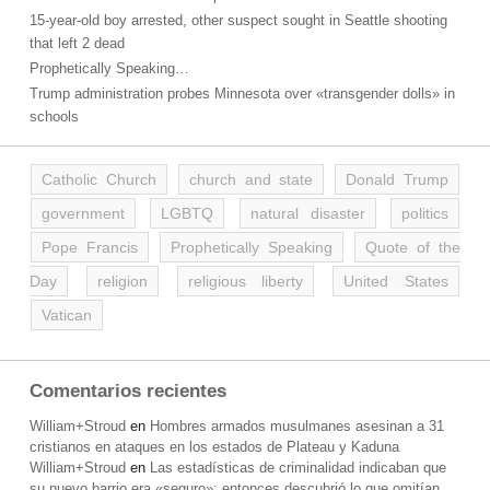
15-year-old boy arrested, other suspect sought in Seattle shooting
that left 2 dead
Prophetically Speaking…
Trump administration probes Minnesota over «transgender dolls» in
schools
Catholic Church
church and state
Donald Trump
government
LGBTQ
natural disaster
politics
Pope Francis
Prophetically Speaking
Quote of the
Day
religion
religious liberty
United States
Vatican
Comentarios recientes
William+Stroud
en
Hombres armados musulmanes asesinan a 31
cristianos en ataques en los estados de Plateau y Kaduna
William+Stroud
en
Las estadísticas de criminalidad indicaban que
su nuevo barrio era «seguro»; entonces descubrió lo que omitían.