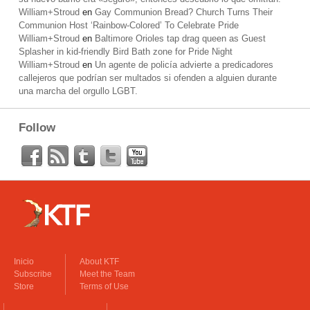
William+Stroud
en
Gay Communion Bread? Church Turns Their
Communion Host ‘Rainbow-Colored’ To Celebrate Pride
William+Stroud
en
Baltimore Orioles tap drag queen as Guest
Splasher in kid-friendly Bird Bath zone for Pride Night
William+Stroud
en
Un agente de policía advierte a predicadores
callejeros que podrían ser multados si ofenden a alguien durante
una marcha del orgullo LGBT.
Follow
Inicio
About KTF
Subscribe
Meet the Team
Store
Terms of Use