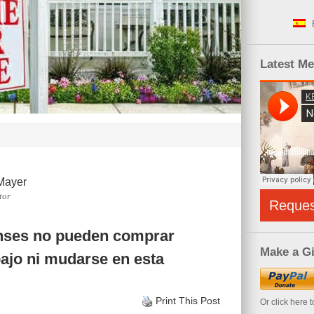
Latest M
Mayer
tor
Reque
nses no pueden comprar
Make a Gi
bajo ni mudarse en esta
Print This Post
Or click here 