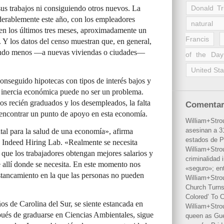
us trabajos ni consiguiendo otros nuevos. La
Donald T
derablemente este año, con los empleadores
natural 
 en los últimos tres meses, aproximadamente un
Francis
o. Y los datos del censo muestran que, en general,
ando menos —a nuevas viviendas o ciudades—
of the Day
United Sta
onseguido hipotecas con tipos de interés bajos y
la inercia económica puede no ser un problema.
os recién graduados y los desempleados, la falta
Comentar
 encontrar un punto de apoyo en esta economía.
William+Stro
asesinan a 31
al para la salud de una economía», afirma
estados de P
e Indeed Hiring Lab. «Realmente se necesita
William+Stro
que los trabajadores obtengan mejores salarios y
criminalidad 
 allí donde se necesita. En este momento nos
«seguro»; en
stancamiento en la que las personas no pueden
William+Stro
Church Turns
Colored’ To C
os de Carolina del Sur, se siente estancada en
William+Stro
spués de graduarse en Ciencias Ambientales, sigue
queen as Gues