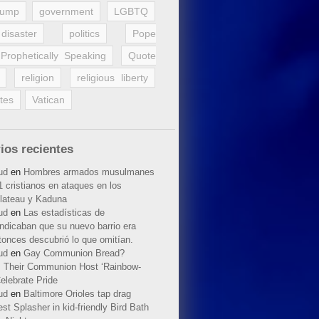
rump
government
LGBTQ
disaster
politics
Pope
Prophetically Speaking
Quote
religion
religious liberty
tes
Vatican
ios recientes
ud
en
Hombres armados musulmanes
 cristianos en ataques en los
lateau y Kaduna
ud
en
Las estadísticas de
indicaban que su nuevo barrio era
tonces descubrió lo que omitían.
ud
en
Gay Communion Bread?
 Their Communion Host ‘Rainbow-
elebrate Pride
ud
en
Baltimore Orioles tap drag
t Splasher in kid-friendly Bird Bath