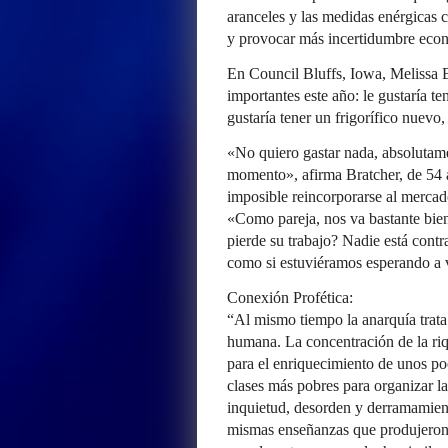
aranceles y las medidas enérgicas c
y provocar más incertidumbre eco
En Council Bluffs, Iowa, Melissa B
importantes este año: le gustaría te
gustaría tener un frigorífico nuevo
«No quiero gastar nada, absolutame
momento», afirma Bratcher, de 54 a
imposible reincorporarse al mercado
«Como pareja, nos va bastante bien
pierde su trabajo? Nadie está con
como si estuviéramos esperando a v
Conexión Profética:
“Al mismo tiempo la anarquía trata 
humana. La concentración de la riq
para el enriquecimiento de unos po
clases más pobres para organizar la 
inquietud, desorden y derramamient
mismas enseñanzas que produjeron 