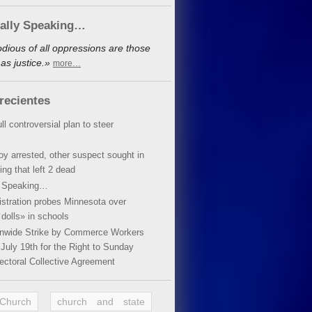
cally Speaking…
dious of all oppressions are those
as justice.»
more…
recientes
ll controversial plan to steer
oy arrested, other suspect sought in
ing that left 2 dead
y Speaking…
stration probes Minnesota over
dolls» in schools
ionwide Strike by Commerce Workers
July 19th for the Right to Sunday
ectoral Collective Agreement
 Church
church and state