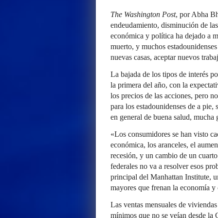
The Washington Post
, por Abha Bh
endeudamiento, disminución de las 
económica y política ha dejado a 
muerto, y muchos estadounidenses 
nuevas casas, aceptar nuevos traba
La bajada de los tipos de interés 
la primera del año, con la expecta
los precios de las acciones, pero 
para los estadounidenses de a pie
en general de buena salud, mucha g
«Los consumidores se han visto ca
económica, los aranceles, el aument
recesión, y un cambio de un cuarto 
federales no va a resolver esos pro
principal del Manhattan Institute,
mayores que frenan la economía y 
Las ventas mensuales de viviendas
mínimos que no se veían desde la 