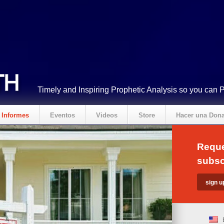
Timely and Inspiring Prophetic Analysis so you can 
Informes
Eventos
Videos
Store
Hacer una Don
Reque
subsc