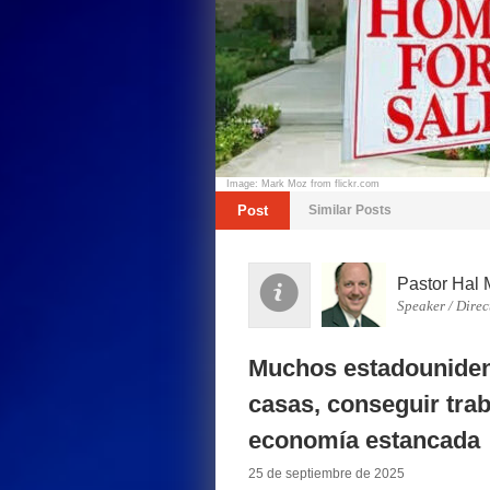
Image: Mark Moz from flickr.com
Post
Similar Posts
Pastor Hal 
Speaker / Direc
Muchos estadounide
casas, conseguir tra
economía estancada
25 de septiembre de 2025