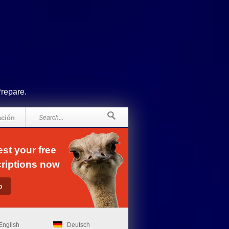
Prepare.
ación
st your free
riptions now
English
Deutsch