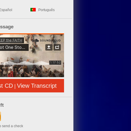
Español
Português
essage
st CD
View Transcript
|
ft
to send a check