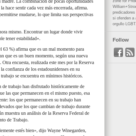
u madre. La combinación de pocas oportunidades
zone for Prid
William+Stro
a la hace sentir cada vez más encerrada, afirma.
predicadores 
ermitirse mudarse, lo que limita sus perspectivas
si ofenden a
orgullo LGBT
ahora mismo. Encontrar un lugar donde vivir
le tener estabilidad».
Follow
(el 63 %) afirma que es un mal momento para
nsan que es un buen momento, según una nueva
 Otra encuesta, realizada este mes por la Reserva
la confianza de los estadounidenses en su
trabajo se encuentra en mínimos históricos.
de trabajo han disfrutado históricamente de
que las que permanecen en el mismo puesto, esa
ente: los que permanecen en su trabajo han
levados que los que cambian de trabajo durante
gún muestra un análisis de la Reserva Federal de
nto de Trabajo.
blemente estés bien», dijo Wayne Winegarden,