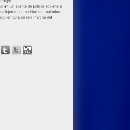
e Night
ud
en
Un agente de policía advierte a
callejeros que podrían ser multados
 alguien durante una marcha del
.