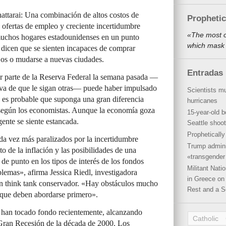
attarai: Una combinación de altos costos de
Propheti
ofertas de empleo y creciente incertidumbre
«The most o
muchos hogares estadounidenses en un punto
which mask 
dicen que se sienten incapaces de comprar
jos o mudarse a nuevas ciudades.
Entradas 
por parte de la Reserva Federal la semana pasada —
tiva de que le sigan otras— puede haber impulsado
Scientists mu
no es probable que suponga una gran diferencia
hurricanes
, según los economistas. Aunque la economía goza
15-year-old b
ente se siente estancada.
Seattle shoot
Propheticall
da vez más paralizados por la incertidumbre
Trump admini
o de la inflación y las posibilidades de una
«transgender 
de punto en los tipos de interés de los fondos
Militant Nat
blemas», afirma Jessica Riedl, investigadora
in Greece on 
 un think tank conservador. «Hay obstáculos mucho
Rest and a S
que deben abordarse primero».
 han tocado fondo recientemente, alcanzando
Catholic
Gran Recesión de la década de 2000. Los