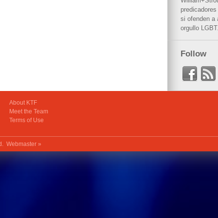
William+Stro
predicadores 
si ofenden a
orgullo LGBT
Follow
About KTF
Meet the Team
Terms of Use
ed.
Webmaster »