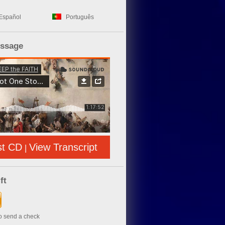
Español
Português
essage
st CD
View Transcript
|
ft
to send a check