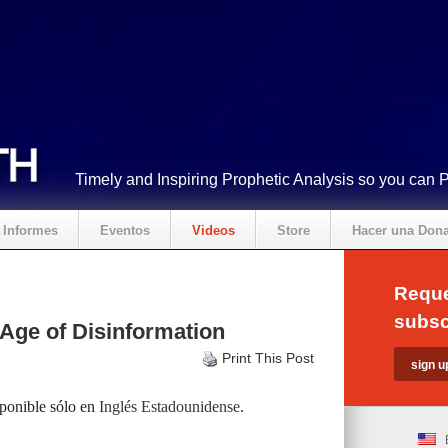
Timely and Inspiring Prophetic Analysis so you can 
Informes
Eventos
Videos
Store
Hacer una Don
Reque
subsc
 Age of Disinformation
Print This Post
sponible sólo en
Inglés Estadounidense
.