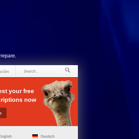
Prepare.
ación
st your free
riptions now
English
Deutsch