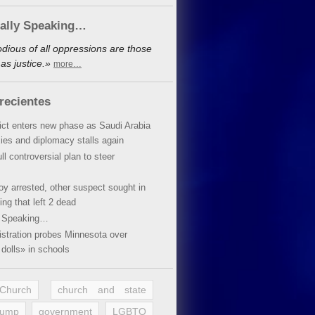
cally Speaking…
dious of all oppressions are those
as justice.»
more…
recientes
lict enters new phase as Saudi Arabia
xies and diplomacy stalls again
ll controversial plan to steer
oy arrested, other suspect sought in
ing that left 2 dead
y Speaking…
stration probes Minnesota over
dolls» in schools
 Church
church and state
rump
government
LGBTQ