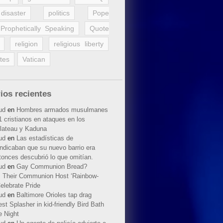
disaster
politics
Pope
Prophetically Speaking
Quote
religion
religious liberty
tes
Vatican
ios recientes
ud
en
Hombres armados musulmanes
 cristianos en ataques en los
lateau y Kaduna
ud
en
Las estadísticas de
indicaban que su nuevo barrio era
tonces descubrió lo que omitían.
ud
en
Gay Communion Bread?
 Their Communion Host ‘Rainbow-
elebrate Pride
ud
en
Baltimore Orioles tap drag
t Splasher in kid-friendly Bird Bath
e Night