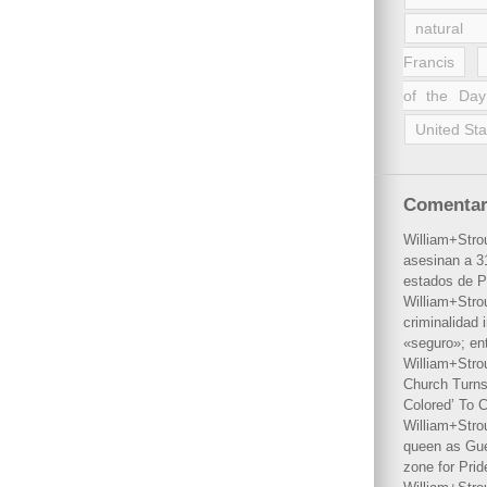
natural 
Francis
of the Day
United Sta
Comentar
William+Stro
asesinan a 31
estados de P
William+Stro
criminalidad 
«seguro»; en
William+Stro
Church Turns
Colored’ To C
William+Stro
queen as Gues
zone for Prid