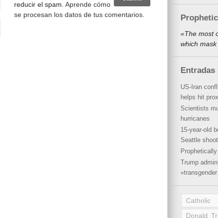
reducir el spam.
Aprende cómo
se procesan los datos de tus comentarios
.
Propheti
«The most o
which mask 
Entradas 
US-Iran conf
helps hit pro
Scientists mu
hurricanes
15-year-old b
Seattle shoot
Propheticall
Trump admini
«transgender 
Catholic
Donald T