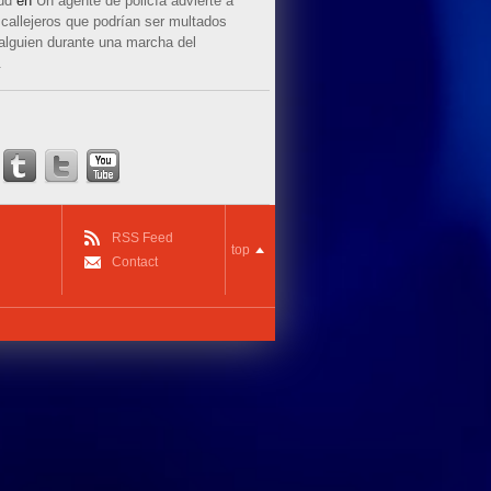
ud
en
Un agente de policía advierte a
callejeros que podrían ser multados
 alguien durante una marcha del
.
RSS Feed
top
Contact