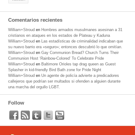
Comentarios recientes
William+Stroud
en
Hombres armados musulmanes asesinan a 31
cristianos en ataques en los estados de Plateau y Kaduna
William+Stroud
en
Las estadísticas de criminalidad indicaban que
su nuevo barrio era «seguro»; entonces descubrió lo que omitían.
William+Stroud
en
Gay Communion Bread? Church Turns Their
Communion Host ‘Rainbow-Colored’ To Celebrate Pride
William+Stroud
en
Baltimore Orioles tap drag queen as Guest
Splasher in kid-friendly Bird Bath zone for Pride Night
William+Stroud
en
Un agente de policía advierte a predicadores
callejeros que podrían ser multados si ofenden a alguien durante
una marcha del orgullo LGBT.
Follow