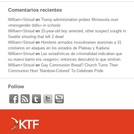
Comentarios recientes
William+Stroud
en
Trump administration probes Minnesota over
«transgender dolls» in schools
William+Stroud
en
15-year-old boy arrested, other suspect sought in
Seattle shooting that left 2 dead
William+Stroud
en
Hombres armados musulmanes asesinan a 31
cristianos en ataques en los estados de Plateau y Kaduna
William+Stroud
en
Las estadísticas de criminalidad indicaban que
su nuevo barrio era «seguro»; entonces descubrió lo que omitían.
William+Stroud
en
Gay Communion Bread? Church Turns Their
Communion Host ‘Rainbow-Colored’ To Celebrate Pride
Follow