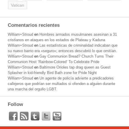
Vatican
Comentarios recientes
William+Stroud
en
Hombres armados musulmanes asesinan a 31
cristianos en ataques en los estados de Plateau y Kaduna
William+Stroud
en
Las estadísticas de criminalidad indicaban que
su nuevo barrio era «seguro»; entonces descubrió lo que omitían.
William+Stroud
en
Gay Communion Bread? Church Turns Their
Communion Host ‘Rainbow-Colored’ To Celebrate Pride
William+Stroud
en
Baltimore Orioles tap drag queen as Guest
Splasher in kid-friendly Bird Bath zone for Pride Night
William+Stroud
en
Un agente de policía advierte a predicadores
callejeros que podrían ser multados si ofenden a alguien durante
una marcha del orgullo LGBT.
Follow