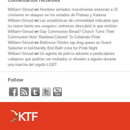
Comentarios recientes
William+Stroud
en
Hombres armados musulmanes asesinan a 31
cristianos en ataques en los estados de Plateau y Kaduna
William+Stroud
en
Las estadísticas de criminalidad indicaban que
su nuevo barrio era «seguro»; entonces descubrió lo que omitían.
William+Stroud
en
Gay Communion Bread? Church Turns Their
Communion Host ‘Rainbow-Colored’ To Celebrate Pride
William+Stroud
en
Baltimore Orioles tap drag queen as Guest
Splasher in kid-friendly Bird Bath zone for Pride Night
William+Stroud
en
Un agente de policía advierte a predicadores
callejeros que podrían ser multados si ofenden a alguien durante
una marcha del orgullo LGBT.
Follow