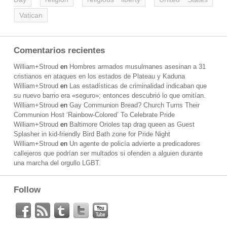
Vatican
Comentarios recientes
William+Stroud
en
Hombres armados musulmanes asesinan a 31
cristianos en ataques en los estados de Plateau y Kaduna
William+Stroud
en
Las estadísticas de criminalidad indicaban que
su nuevo barrio era «seguro»; entonces descubrió lo que omitían.
William+Stroud
en
Gay Communion Bread? Church Turns Their
Communion Host ‘Rainbow-Colored’ To Celebrate Pride
William+Stroud
en
Baltimore Orioles tap drag queen as Guest
Splasher in kid-friendly Bird Bath zone for Pride Night
William+Stroud
en
Un agente de policía advierte a predicadores
callejeros que podrían ser multados si ofenden a alguien durante
una marcha del orgullo LGBT.
Follow