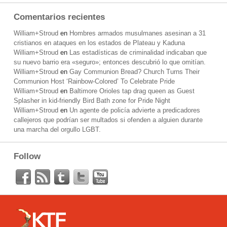
Comentarios recientes
William+Stroud
en
Hombres armados musulmanes asesinan a 31
cristianos en ataques en los estados de Plateau y Kaduna
William+Stroud
en
Las estadísticas de criminalidad indicaban que
su nuevo barrio era «seguro»; entonces descubrió lo que omitían.
William+Stroud
en
Gay Communion Bread? Church Turns Their
Communion Host ‘Rainbow-Colored’ To Celebrate Pride
William+Stroud
en
Baltimore Orioles tap drag queen as Guest
Splasher in kid-friendly Bird Bath zone for Pride Night
William+Stroud
en
Un agente de policía advierte a predicadores
callejeros que podrían ser multados si ofenden a alguien durante
una marcha del orgullo LGBT.
Follow