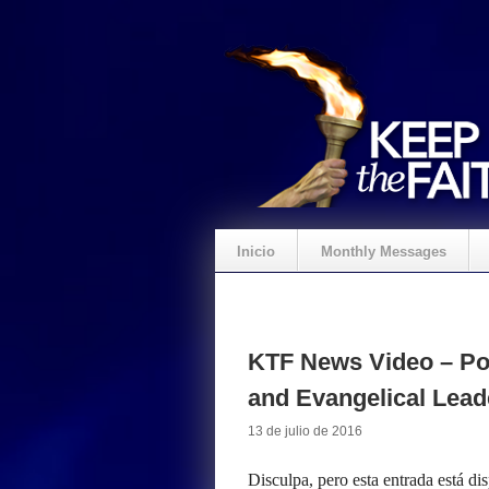
Inicio
Monthly Messages
KTF News Video – Pop
and Evangelical Lead
13 de julio de 2016
Disculpa, pero esta entrada está di