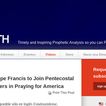
Timely and Inspiring Prophetic Analysis so you can 
Informes
Eventos
Videos
Store
Hacer una Don
Reque
subsc
e Francis to Join Pentecostal
ers in Praying for America
Print This Post
sponible sólo en
Inglés Estadounidense
.