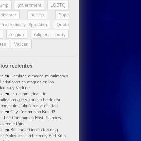
rump
government
LGBTQ
disaster
politics
Pope
Prophetically Speaking
Quote
religion
religious liberty
tes
Vatican
ios recientes
ud
en
Hombres armados musulmanes
 cristianos en ataques en los
lateau y Kaduna
ud
en
Las estadísticas de
indicaban que su nuevo barrio era
tonces descubrió lo que omitían.
ud
en
Gay Communion Bread?
 Their Communion Host ‘Rainbow-
elebrate Pride
ud
en
Baltimore Orioles tap drag
t Splasher in kid-friendly Bird Bath