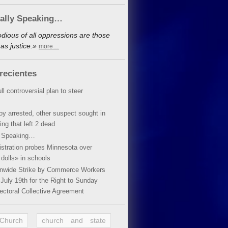
cally Speaking…
dious of all oppressions are those
as justice.»
more…
recientes
ll controversial plan to steer
oy arrested, other suspect sought in
ing that left 2 dead
y Speaking…
stration probes Minnesota over
dolls» in schools
ionwide Strike by Commerce Workers
July 19th for the Right to Sunday
ectoral Collective Agreement
 Church
church and state