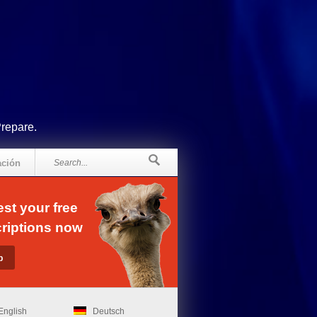
Prepare.
ación
st your free
riptions now
English
Deutsch