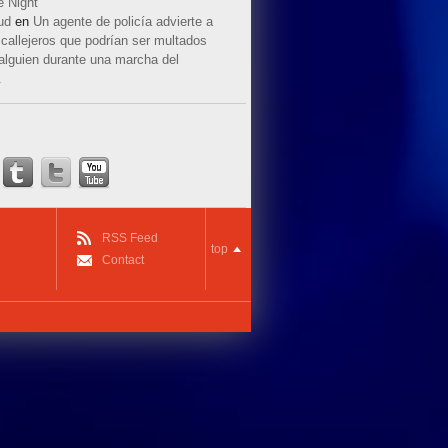
e Night
ud
en
Un agente de policía advierte a
callejeros que podrían ser multados
 alguien durante una marcha del
.
RSS Feed
top
Contact