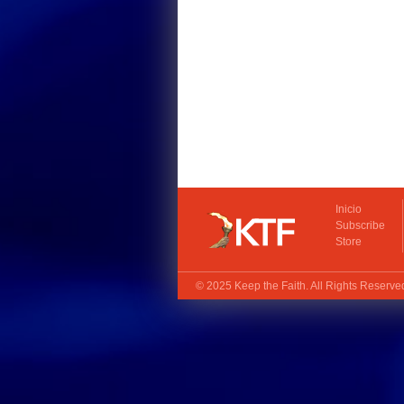
Inicio
Subscribe
Store
© 2025
Keep the Faith
. All Rights Reserv