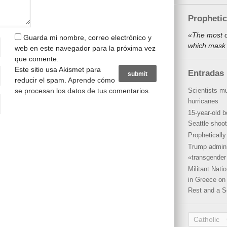
Propheti
«The most o
Guarda mi nombre, correo electrónico y
which mask 
web en este navegador para la próxima vez
que comente.
Este sitio usa Akismet para
Entradas 
reducir el spam.
Aprende cómo
se procesan los datos de tus comentarios
.
Scientists mu
hurricanes
15-year-old b
Seattle shoot
Propheticall
Trump admini
«transgender 
Militant Nat
in Greece on 
Rest and a S
Catholic