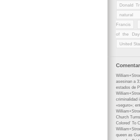
Donald T
natural 
Francis
of the Day
United Sta
Comentar
William+Stro
asesinan a 31
estados de P
William+Stro
criminalidad 
«seguro»; en
William+Stro
Church Turns
Colored’ To C
William+Stro
queen as Gues