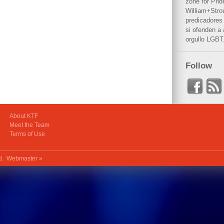
zone for Prid
William+Stro
predicadores 
si ofenden a
orgullo LGBT
Follow
About KTF
Meet the Team
Terms of Use
ed.
Webmaster »