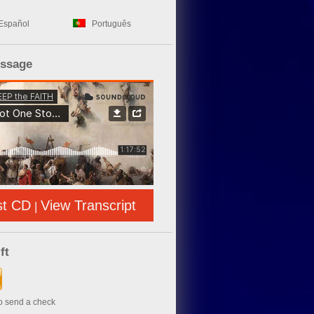
Español
Português
essage
st CD
View Transcript
|
ft
to send a check