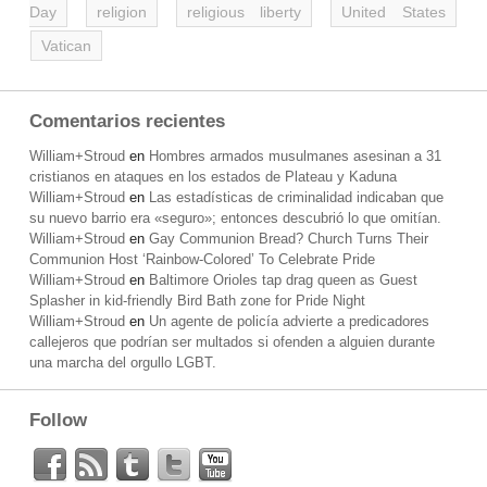
Day
religion
religious liberty
United States
Vatican
Comentarios recientes
William+Stroud
en
Hombres armados musulmanes asesinan a 31
cristianos en ataques en los estados de Plateau y Kaduna
William+Stroud
en
Las estadísticas de criminalidad indicaban que
su nuevo barrio era «seguro»; entonces descubrió lo que omitían.
William+Stroud
en
Gay Communion Bread? Church Turns Their
Communion Host ‘Rainbow-Colored’ To Celebrate Pride
William+Stroud
en
Baltimore Orioles tap drag queen as Guest
Splasher in kid-friendly Bird Bath zone for Pride Night
William+Stroud
en
Un agente de policía advierte a predicadores
callejeros que podrían ser multados si ofenden a alguien durante
una marcha del orgullo LGBT.
Follow