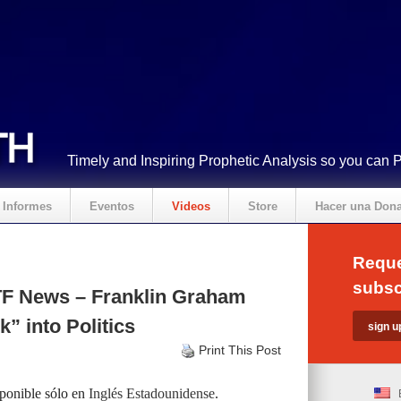
Timely and Inspiring Prophetic Analysis so you can 
Informes
Eventos
Videos
Store
Hacer una Don
Reque
subsc
F News – Franklin Graham
” into Politics
Print This Post
sponible sólo en
Inglés Estadounidense
.