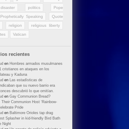
disaster
politics
Pope
Prophetically Speaking
Quote
religion
religious liberty
tes
Vatican
ios recientes
ud
en
Hombres armados musulmanes
 cristianos en ataques en los
lateau y Kaduna
ud
en
Las estadísticas de
indicaban que su nuevo barrio era
tonces descubrió lo que omitían.
ud
en
Gay Communion Bread?
 Their Communion Host ‘Rainbow-
elebrate Pride
ud
en
Baltimore Orioles tap drag
t Splasher in kid-friendly Bird Bath
e Night