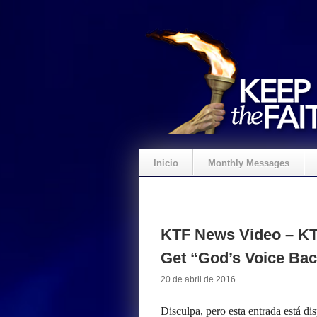
Inicio
Monthly Messages
KTF News Video – KT
Get “God’s Voice Back
20 de abril de 2016
Disculpa, pero esta entrada está di