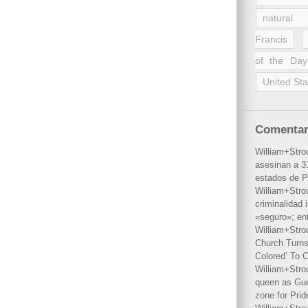
natural 
Francis
of the Day
United Sta
Comentar
William+Stro
asesinan a 31
estados de P
William+Stro
criminalidad 
«seguro»; en
William+Stro
Church Turns
Colored’ To C
William+Stro
queen as Gues
zone for Prid