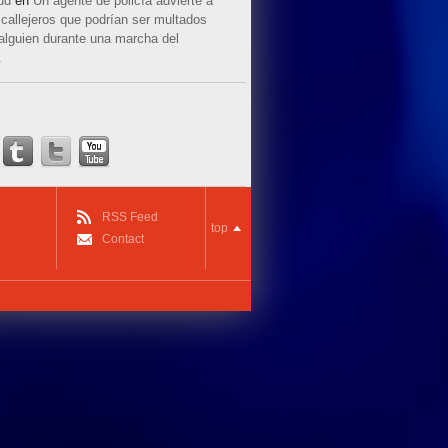
ud
en
Un agente de policía advierte a
callejeros que podrían ser multados
 alguien durante una marcha del
.
RSS Feed
top
Contact