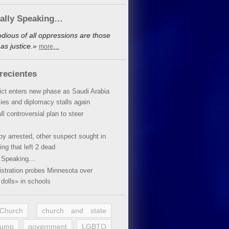
cally Speaking…
dious of all oppressions are those
as justice.»
more…
recientes
lict enters new phase as Saudi Arabia
xies and diplomacy stalls again
ll controversial plan to steer
oy arrested, other suspect sought in
ing that left 2 dead
y Speaking…
stration probes Minnesota over
dolls» in schools
 Church
church and state
rump
government
LGBTQ