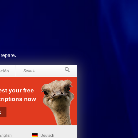
Prepare.
ación
st your free
riptions now
English
Deutsch