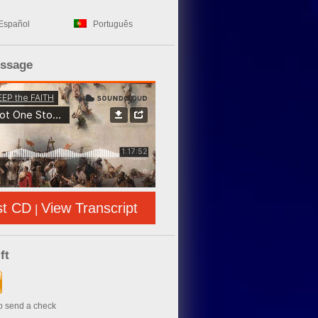
Español
Português
essage
st CD
View Transcript
|
ft
to send a check