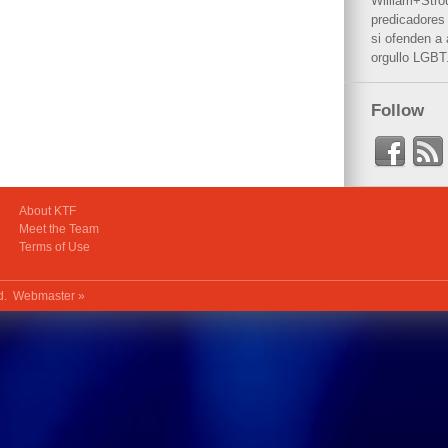
William+Stro
predicadores 
si ofenden a
orgullo LGBT
Follow
About KTF
Meet the Team
Terms of Use
ed.
Webmaster »