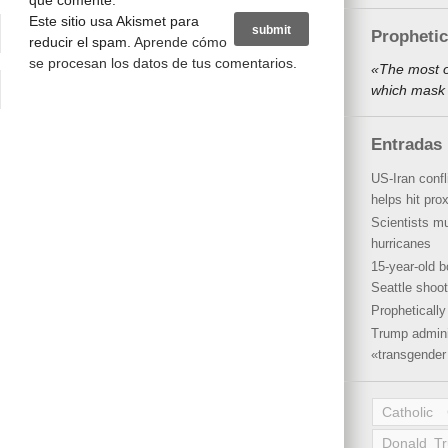
que comente.
Este sitio usa Akismet para
Propheti
reducir el spam.
Aprende cómo
se procesan los datos de tus comentarios
.
«The most o
which mask 
Entradas 
US-Iran conf
helps hit pro
Scientists mu
hurricanes
15-year-old b
Seattle shoot
Propheticall
Trump admini
«transgender 
Catholic
Donald T