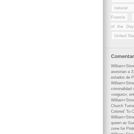
natural 
Francis
of the Day
United Sta
Comentar
William+Stro
asesinan a 31
estados de P
William+Stro
criminalidad 
«seguro»; en
William+Stro
Church Turns
Colored’ To C
William+Stro
queen as Gues
zone for Prid