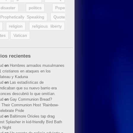
disaster
politics
Pope
Prophetically Speaking
Quote
religion
religious liberty
tes
Vatican
ios recientes
ud
en
Hombres armados musulmanes
 cristianos en ataques en los
lateau y Kaduna
ud
en
Las estadísticas de
indicaban que su nuevo barrio era
tonces descubrió lo que omitían.
ud
en
Gay Communion Bread?
 Their Communion Host ‘Rainbow-
elebrate Pride
ud
en
Baltimore Orioles tap drag
t Splasher in kid-friendly Bird Bath
e Night