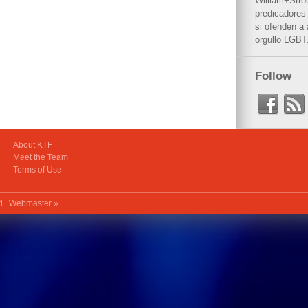
William+Stro
predicadores 
si ofenden a
orgullo LGBT
Follow
About KTF
Meet the Team
Terms of Use
ed.
Webmaster »