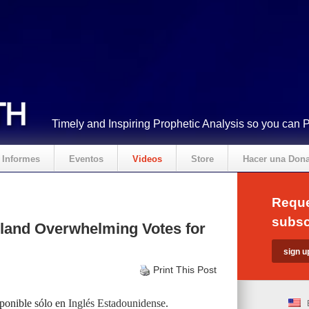
Timely and Inspiring Prophetic Analysis so you can 
Informes
Eventos
Videos
Store
Hacer una Don
Reque
subsc
land Overwhelming Votes for
Print This Post
sponible sólo en
Inglés Estadounidense
.