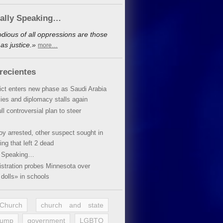
cally Speaking…
dious of all oppressions are those
as justice.»
more…
recientes
lict enters new phase as Saudi Arabia
xies and diplomacy stalls again
ll controversial plan to steer
oy arrested, other suspect sought in
ing that left 2 dead
y Speaking…
stration probes Minnesota over
dolls» in schools
 Church
church and state
rump
government
LGBTQ