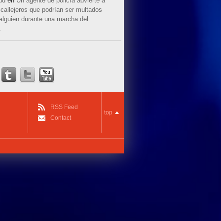
ud
en
Un agente de policía advierte a
callejeros que podrían ser multados
 alguien durante una marcha del
.
RSS Feed
top
Contact