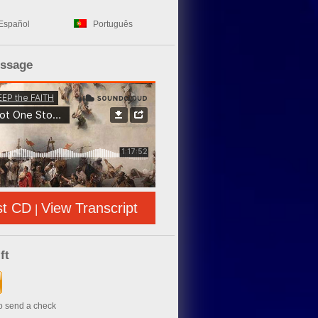
Español
Português
essage
st CD
View Transcript
|
ft
to send a check