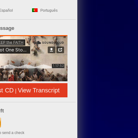
Español
Português
essage
st CD
View Transcript
|
ft
to send a check