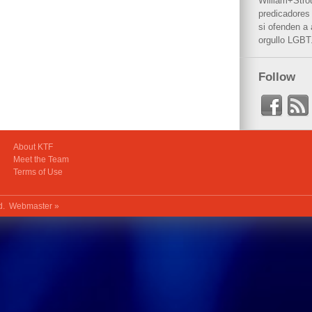
William+Stro
predicadores 
si ofenden a
orgullo LGBT
Follow
About KTF
Meet the Team
Terms of Use
ed.
Webmaster »