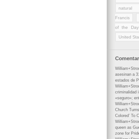
natural 
Francis
of the Day
United Sta
Comentar
William+Stro
asesinan a 31
estados de P
William+Stro
criminalidad 
«seguro»; en
William+Stro
Church Turns
Colored’ To C
William+Stro
queen as Gues
zone for Prid