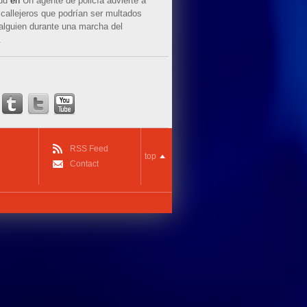
ud
en
Un agente de policía advierte a
callejeros que podrían ser multados
 alguien durante una marcha del
.
RSS Feed
top
Contact