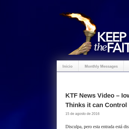
Inicio
Monthly Messages
KTF News Video – Io
Thinks it can Contro
15 de agosto de 2016
Disculpa, pero esta entrada está di