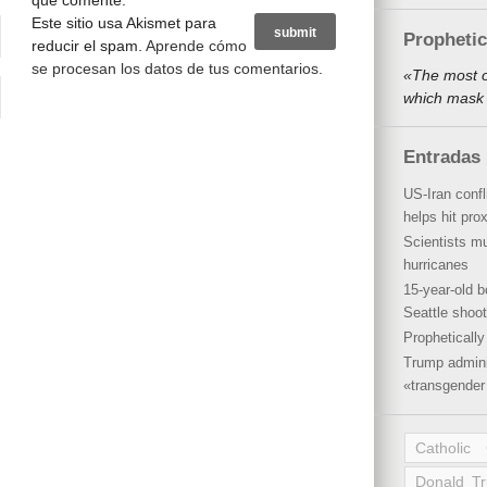
que comente.
Este sitio usa Akismet para
Propheti
reducir el spam.
Aprende cómo
se procesan los datos de tus comentarios
.
«The most o
which mask 
Entradas 
US-Iran conf
helps hit pro
Scientists mu
hurricanes
15-year-old b
Seattle shoot
Propheticall
Trump admini
«transgender 
Catholic
Donald T