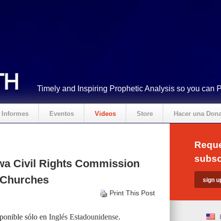
Timely and Inspiring Prophetic Analysis so you can 
Informes
Eventos
Videos
Store
Hacer una Don
Reque
subsc
wa Civil Rights Commission
l Churches
Print This Post
sponible sólo en
Inglés Estadounidense
.