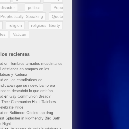
disaster
politics
Pope
Prophetically Speaking
Quote
religion
religious liberty
tes
Vatican
ios recientes
ud
en
Hombres armados musulmanes
 cristianos en ataques en los
lateau y Kaduna
ud
en
Las estadísticas de
indicaban que su nuevo barrio era
tonces descubrió lo que omitían.
ud
en
Gay Communion Bread?
 Their Communion Host ‘Rainbow-
elebrate Pride
ud
en
Baltimore Orioles tap drag
t Splasher in kid-friendly Bird Bath
e Night