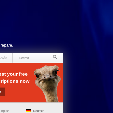
Prepare.
ación
st your free
riptions now
English
Deutsch