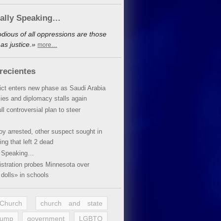
cally Speaking…
dious of all oppressions are those
as justice.»
more…
recientes
lict enters new phase as Saudi Arabia
xies and diplomacy stalls again
ll controversial plan to steer
oy arrested, other suspect sought in
ing that left 2 dead
y Speaking…
stration probes Minnesota over
dolls» in schools
 Church
church and state
rump
government
LGBTQ