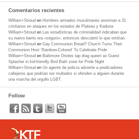
Comentarios recientes
William+Stroud
en
Hombres armados musulmanes asesinan a 31
cristianos en ataques en los estados de Plateau y Kaduna
William+Stroud
en
Las estadísticas de criminalidad indicaban que
su nuevo barrio era «seguro»; entonces descubrió lo que omitían.
William+Stroud
en
Gay Communion Bread? Church Turns Their
Communion Host ‘Rainbow-Colored’ To Celebrate Pride
William+Stroud
en
Baltimore Orioles tap drag queen as Guest
Splasher in kid-friendly Bird Bath zone for Pride Night
William+Stroud
en
Un agente de policía advierte a predicadores
callejeros que podrían ser multados si ofenden a alguien durante
una marcha del orgullo LGBT.
Follow