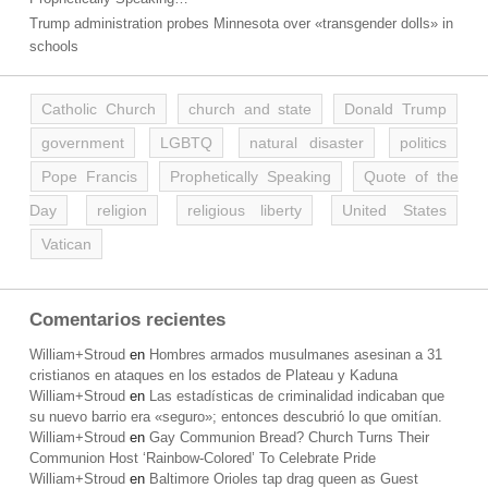
Trump administration probes Minnesota over «transgender dolls» in
schools
Catholic Church
church and state
Donald Trump
government
LGBTQ
natural disaster
politics
Pope Francis
Prophetically Speaking
Quote of the
Day
religion
religious liberty
United States
Vatican
Comentarios recientes
William+Stroud
en
Hombres armados musulmanes asesinan a 31
cristianos en ataques en los estados de Plateau y Kaduna
William+Stroud
en
Las estadísticas de criminalidad indicaban que
su nuevo barrio era «seguro»; entonces descubrió lo que omitían.
William+Stroud
en
Gay Communion Bread? Church Turns Their
Communion Host ‘Rainbow-Colored’ To Celebrate Pride
William+Stroud
en
Baltimore Orioles tap drag queen as Guest