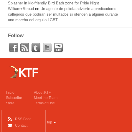
Splasher in kid-friendly Bird Bath zone for Pride Night
William+Stroud
en
Un agente de policía advierte a predicadores
callejeros que podrían ser multados si ofenden a alguien durante
una marcha del orgullo LGBT.
Follow
Inicio
About KTF
Subscribe
Meet the Team
Store
Terms of Use
RSS Feed
top
Contact