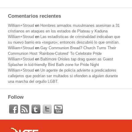
Comentarios recientes
William+Stroud
en
Hombres armados musulmanes asesinan a 31
cristianos en ataques en los estados de Plateau y Kaduna
William+Stroud
en
Las estadísticas de criminalidad indicaban que
su nuevo barrio era «seguro»; entonces descubrió lo que omitían.
William+Stroud
en
Gay Communion Bread? Church Turns Their
Communion Host ‘Rainbow-Colored’ To Celebrate Pride
William+Stroud
en
Baltimore Orioles tap drag queen as Guest
Splasher in kid-friendly Bird Bath zone for Pride Night
William+Stroud
en
Un agente de policía advierte a predicadores
callejeros que podrían ser multados si ofenden a alguien durante
una marcha del orgullo LGBT.
Follow