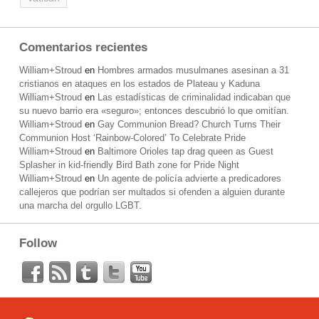
Comentarios recientes
William+Stroud
en
Hombres armados musulmanes asesinan a 31
cristianos en ataques en los estados de Plateau y Kaduna
William+Stroud
en
Las estadísticas de criminalidad indicaban que
su nuevo barrio era «seguro»; entonces descubrió lo que omitían.
William+Stroud
en
Gay Communion Bread? Church Turns Their
Communion Host ‘Rainbow-Colored’ To Celebrate Pride
William+Stroud
en
Baltimore Orioles tap drag queen as Guest
Splasher in kid-friendly Bird Bath zone for Pride Night
William+Stroud
en
Un agente de policía advierte a predicadores
callejeros que podrían ser multados si ofenden a alguien durante
una marcha del orgullo LGBT.
Follow