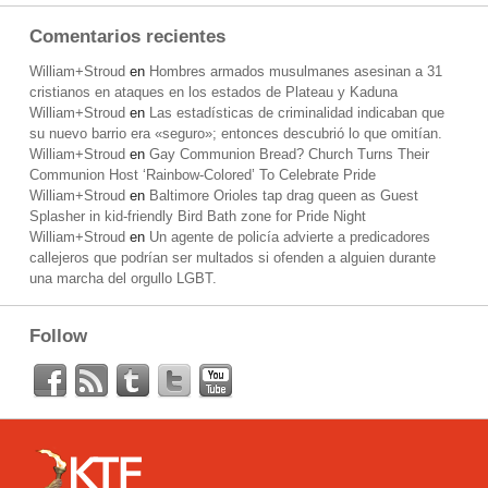
Comentarios recientes
William+Stroud
en
Hombres armados musulmanes asesinan a 31
cristianos en ataques en los estados de Plateau y Kaduna
William+Stroud
en
Las estadísticas de criminalidad indicaban que
su nuevo barrio era «seguro»; entonces descubrió lo que omitían.
William+Stroud
en
Gay Communion Bread? Church Turns Their
Communion Host ‘Rainbow-Colored’ To Celebrate Pride
William+Stroud
en
Baltimore Orioles tap drag queen as Guest
Splasher in kid-friendly Bird Bath zone for Pride Night
William+Stroud
en
Un agente de policía advierte a predicadores
callejeros que podrían ser multados si ofenden a alguien durante
una marcha del orgullo LGBT.
Follow