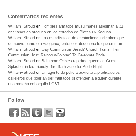
Comentarios recientes
William+Stroud
en
Hombres armados musulmanes asesinan a 31
cristianos en ataques en los estados de Plateau y Kaduna
William+Stroud
en
Las estadísticas de criminalidad indicaban que
su nuevo barrio era «seguro»; entonces descubrió lo que omitían.
William+Stroud
en
Gay Communion Bread? Church Turns Their
Communion Host ‘Rainbow-Colored’ To Celebrate Pride
William+Stroud
en
Baltimore Orioles tap drag queen as Guest
Splasher in kid-friendly Bird Bath zone for Pride Night
William+Stroud
en
Un agente de policía advierte a predicadores
callejeros que podrían ser multados si ofenden a alguien durante
una marcha del orgullo LGBT.
Follow