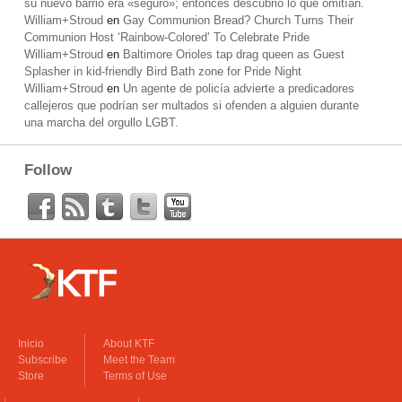
su nuevo barrio era «seguro»; entonces descubrió lo que omitían.
William+Stroud
en
Gay Communion Bread? Church Turns Their
Communion Host ‘Rainbow-Colored’ To Celebrate Pride
William+Stroud
en
Baltimore Orioles tap drag queen as Guest
Splasher in kid-friendly Bird Bath zone for Pride Night
William+Stroud
en
Un agente de policía advierte a predicadores
callejeros que podrían ser multados si ofenden a alguien durante
una marcha del orgullo LGBT.
Follow
Inicio
About KTF
Subscribe
Meet the Team
Store
Terms of Use