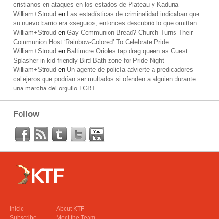
cristianos en ataques en los estados de Plateau y Kaduna
William+Stroud
en
Las estadísticas de criminalidad indicaban que
su nuevo barrio era «seguro»; entonces descubrió lo que omitían.
William+Stroud
en
Gay Communion Bread? Church Turns Their
Communion Host ‘Rainbow-Colored’ To Celebrate Pride
William+Stroud
en
Baltimore Orioles tap drag queen as Guest
Splasher in kid-friendly Bird Bath zone for Pride Night
William+Stroud
en
Un agente de policía advierte a predicadores
callejeros que podrían ser multados si ofenden a alguien durante
una marcha del orgullo LGBT.
Follow
Inicio
About KTF
Subscribe
Meet the Team