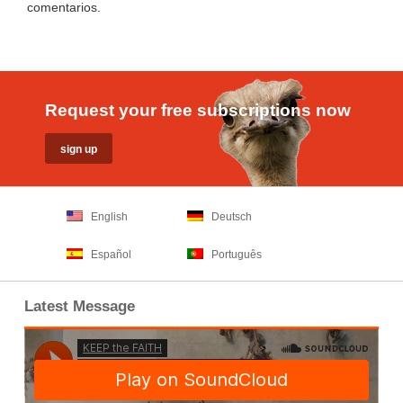
comentarios
.
Request your free subscriptions now
English
Deutsch
Español
Português
Latest Message