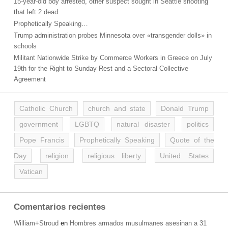
15-year-old boy arrested, other suspect sought in Seattle shooting
that left 2 dead
Prophetically Speaking…
Trump administration probes Minnesota over «transgender dolls» in
schools
Militant Nationwide Strike by Commerce Workers in Greece on July
19th for the Right to Sunday Rest and a Sectoral Collective
Agreement
Catholic Church
church and state
Donald Trump
government
LGBTQ
natural disaster
politics
Pope Francis
Prophetically Speaking
Quote of the
Day
religion
religious liberty
United States
Vatican
Comentarios recientes
William+Stroud
en
Hombres armados musulmanes asesinan a 31