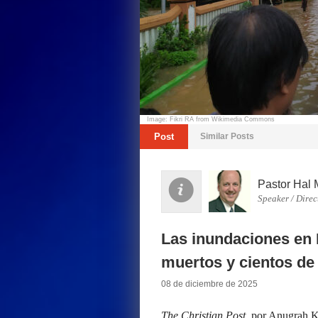
Image: Fikri RA from Wikimedia Commons
Post
Similar Posts
Pastor Hal 
Speaker / Direc
Las inundaciones en 
muertos y cientos de
08 de diciembre de 2025
The Christian Post
, por Anugrah K