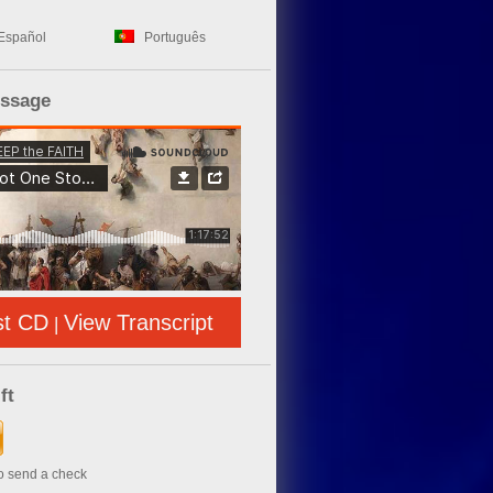
Español
Português
essage
st CD
View Transcript
|
ft
to send a check