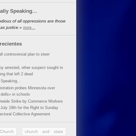
cally Speaking…
dious of all oppressions are those
as justice.»
more…
recientes
ll controversial plan to steer
oy arrested, other suspect sought in
ing that left 2 dead
y Speaking…
stration probes Minnesota over
dolls» in schools
ionwide Strike by Commerce Workers
July 19th for the Right to Sunday
ectoral Collective Agreement
 Church
church and state