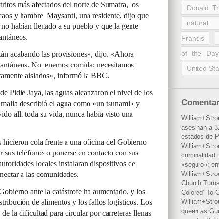
tritos más afectados del norte de Sumatra, los
Donald T
 caos y hambre. Maysanti, una residente, dijo que
natural 
no habían llegado a su pueblo y que la gente
tantáneos.
Francis
of the Day
tán acabando las provisiones», dijo. «Ahora
nstantáneos. No tenemos comida; necesitamos
United Sta
tamente aislados», informó la BBC.
 de Pidie Jaya, las aguas alcanzaron el nivel de los
Comentar
Amalia describió el agua como «un tsunami» y
ido allí toda su vida, nunca había visto una
William+Stro
asesinan a 31
estados de P
 hicieron cola frente a una oficina del Gobierno
William+Stro
r sus teléfonos o ponerse en contacto con sus
criminalidad 
autoridades locales instalaran dispositivos de
«seguro»; en
onectar a las comunidades.
William+Stro
Church Turns
 Gobierno ante la catástrofe ha aumentado, y los
Colored’ To C
istribución de alimentos y los fallos logísticos. Los
William+Stro
queen as Gues
e la dificultad para circular por carreteras llenas