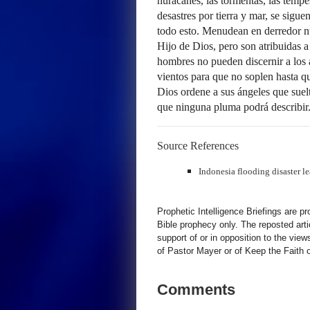
huracanes, las tormentas, las tempe
desastres por tierra y mar, se sigue
todo esto. Menudean en derredor nu
Hijo de Dios, pero son atribuidas 
hombres no pueden discernir a los 
vientos para que no soplen hasta qu
Dios ordene a sus ángeles que suel
que ninguna pluma podrá describir
Source References
Indonesia flooding disaster l
Prophetic Intelligence Briefings are p
Bible prophecy only. The reposted art
support of or in opposition to the view
of Pastor Mayer or of Keep the Faith ot
Comments