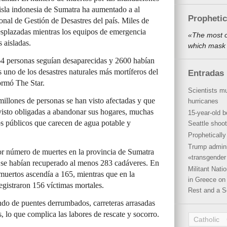
a isla indonesia de Sumatra ha aumentado a al
Propheti
nal de Gestión de Desastres del país. Miles de
esplazadas mientras los equipos de emergencia
«The most o
 aisladas.
which mask 
64 personas seguían desaparecidas y 2600 habían
s uno de los desastres naturales más mortíferos del
Entradas 
ormó The Star.
Scientists mu
illones de personas se han visto afectadas y que
hurricanes
isto obligadas a abandonar sus hogares, muchas
15-year-old b
ios públicos que carecen de agua potable y
Seattle shoot
Propheticall
Trump admini
or número de muertes en la provincia de Sumatra
«transgender 
s se habían recuperado al menos 283 cadáveres. En
Militant Nat
uertos ascendía a 165, mientras que en la
in Greece on 
registraron 156 víctimas mortales.
Rest and a S
ndo de puentes derrumbados, carreteras arrasadas
s, lo que complica las labores de rescate y socorro.
Catholic