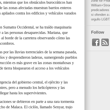
zone for Prid
s, mientras que los obstáculos burocráticos han
William+Stro
 de las zonas afectadas muestran barrios enteros
predicadores 
s apilados contra los edificios y vehículos varados
si ofenden a
orgullo LGBT
n Sumatra Occidental, se ha traído maquinaria
Follow
ar a las personas desaparecidas. Mariana, que
ó al borde de la carretera observando cómo las
scombros.
 por las lluvias torrenciales de la semana pasada,
 ríos y desprendieron laderas, sumergiendo pueblos
strucción es más grave en las zonas montañosas y
de tierra bloquearon el acceso a los vehículos
ncia del gobierno central, el ejército y las
stres, pero a menudo los helicópteros y las
llegar hasta los supervivientes.
aciones se debieron en parte a una rara tormenta
echo de Malaca. El ciclón, llamado Senyar, trajo