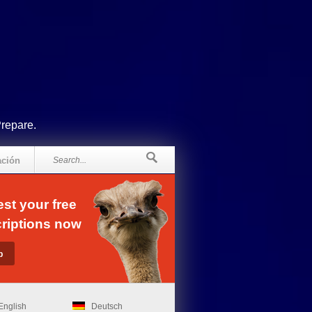
Prepare.
ación
st your free
riptions now
English
Deutsch