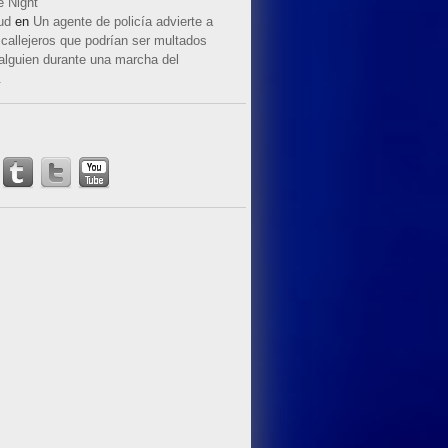
e Night
ud
en
Un agente de policía advierte a
callejeros que podrían ser multados
 alguien durante una marcha del
.