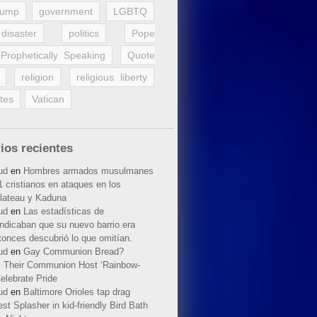
rump
government
LGBTQ
disaster
politics
Pope
Prophetically Speaking
Quote
religion
religious liberty
tes
Vatican
ios recientes
ud
en
Hombres armados musulmanes
 cristianos en ataques en los
lateau y Kaduna
ud
en
Las estadísticas de
indicaban que su nuevo barrio era
tonces descubrió lo que omitían.
ud
en
Gay Communion Bread?
 Their Communion Host ‘Rainbow-
elebrate Pride
ud
en
Baltimore Orioles tap drag
t Splasher in kid-friendly Bird Bath