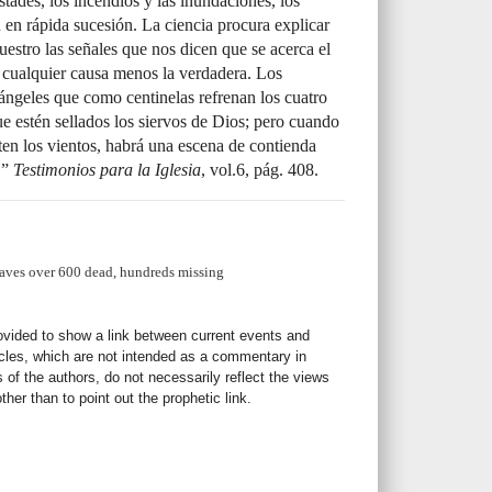
stades, los incendios y las inundaciones, los
n en rápida sucesión. La ciencia procura explicar
estro las señales que nos dicen que se acerca el
a cualquier causa menos la verdadera. Los
ángeles que como centinelas refrenan los cuatro
e estén sellados los siervos de Dios; pero cuando
ten los vientos, habrá una escena de contienda
.”
Testimonios para la Iglesia
, vol.6, pág. 408.
eaves over 600 dead, hundreds missing
rovided to show a link between current events and
icles, which are not intended as a commentary in
s of the authors, do not necessarily reflect the views
her than to point out the prophetic link.