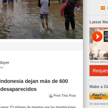
Latest M
Mayer
tor
Reque
Indonesia dejan más de 600
Make a Gi
 desaparecidos
Print This Post
Or click here 
umar: El número de muertos por las inundaciones