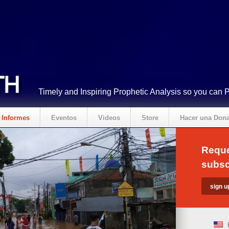
Timely and Inspiring Prophetic Analysis so you can 
Informes
Eventos
Videos
Store
Hacer una Don
Reque
subsc