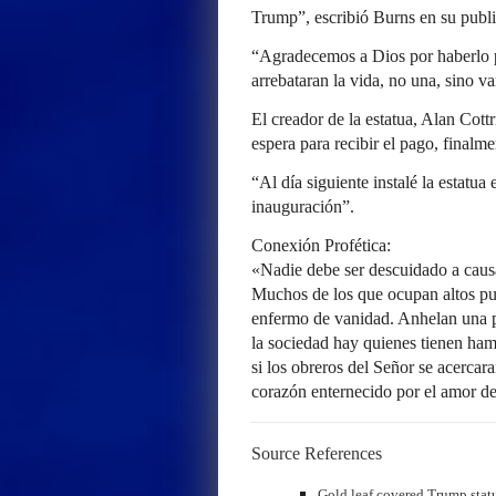
Trump”, escribió Burns en su public
“Agradecemos a Dios por haberlo p
arrebataran la vida, no una, sino va
El creador de la estatua, Alan Cottr
espera para recibir el pago, finalm
“Al día siguiente instalé la estatua
inauguración”.
Conexión Profética:
«Nadie debe ser descuidado a caus
Muchos de los que ocupan altos pue
enfermo de vanidad. Anhelan una p
la sociedad hay quienes tienen ham
si los obreros del Señor se acerca
corazón enternecido por el amor d
Source References
Gold leaf covered Trump statu