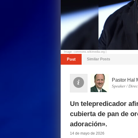
Image: commons.wikimedia.org |
Post
Similar Posts
Pastor Hal 
Speaker / Direc
Un telepredicador af
cubierta de pan de or
adoración».
14 de mayo de 2026