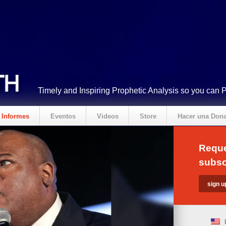
Timely and Inspiring Prophetic Analysis so you can 
Informes
Eventos
Videos
Store
Hacer una Don
Reque
subsc