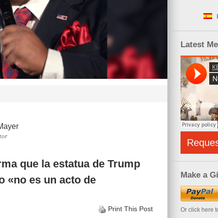
Latest M
Mayer
tor
Reque
irma que la estatua de Trump
Make a Gi
o «no es un acto de
Print This Post
Or click here 