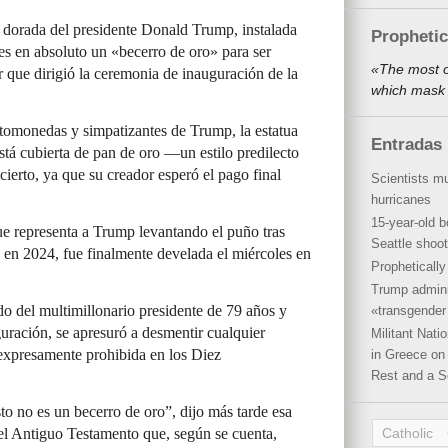
 dorada del presidente Donald Trump, instalada
Propheti
s en absoluto un «becerro de oro» para ser
«The most o
or que dirigió la ceremonia de inauguración de la
which mask 
tomonedas y simpatizantes de Trump, la estatua
Entradas 
stá cubierta de pan de oro —un estilo predilecto
cierto, ya que su creador esperó el pago final
Scientists mu
hurricanes
15-year-old b
e representa a Trump levantando el puño tras
Seattle shoot
o en 2024, fue finalmente develada el miércoles en
Propheticall
Trump admini
do del multimillonario presidente de 79 años y
«transgender 
uración, se apresuró a desmentir cualquier
Militant Nat
á expresamente prohibida en los Diez
in Greece on 
Rest and a S
to no es un becerro de oro”, dijo más tarde esa
del Antiguo Testamento que, según se cuenta,
Catholic