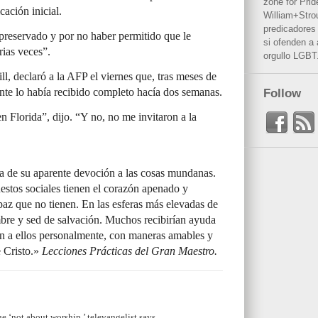
zone for Prid
ación inicial.
William+Stro
predicadores 
reservado y por no haber permitido que le
si ofenden a
rias veces”.
orgullo LGBT
ill, declaró a la AFP el viernes que, tras meses de
ente lo había recibido completo hacía dos semanas.
Follow
 en Florida”, dijo. “Y no, no me invitaron a la
a de su aparente devoción a las cosas mundanas.
stos sociales tienen el corazón apenado y
az que no tienen. En las esferas más elevadas de
bre y sed de salvación. Muchos recibirían ayuda
ran a ellos personalmente, con maneras amables y
e Cristo.»
Lecciones Prácticas del Gran Maestro.
e ‘not about worship,’ televangelist says