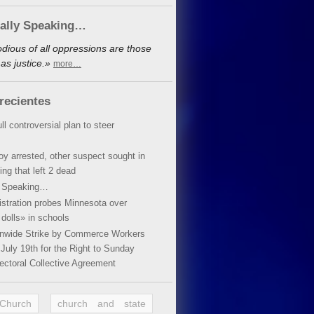
cally Speaking…
dious of all oppressions are those
as justice.»
more…
recientes
ll controversial plan to steer
oy arrested, other suspect sought in
ing that left 2 dead
y Speaking…
stration probes Minnesota over
dolls» in schools
ionwide Strike by Commerce Workers
July 19th for the Right to Sunday
ectoral Collective Agreement
 Church
church and state