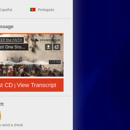
Español
Português
essage
st CD
View Transcript
|
ft
to send a check