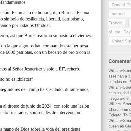
s Mandamientos.
Donald T
ación. Es un acto de honor”, ​​dijo Burns. “Es una
natural 
 símbolo de resiliencia, libertad, patriotismo,
Francis
uchando por Estados Unidos”.
of the Day
ron, así que Burns reafirmó su postura el viernes.
United Sta
con la que algunos han comparado esta hermosa
 de 6000 patriotas, con un becerro de oro o con la
Comentar
s al Señor Jesucristo y solo a Él”, reiteró.
William+Stro
asesinan a 31
to no es idolatría”.
estados de P
William+Stro
seguidores de Trump ha suscitado, durante años,
criminalidad 
«seguro»; en
William+Stro
 al tiroteo de junio de 2024, con solo una lesión
Church Turns
sinato frustrados, son señales de intervención
Colored’ To C
William+Stro
queen as Gues
la mano de Dios sobre la vida del presidente