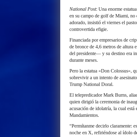
National Post
: Una enorme estatua
en su campo de golf de Miami, no e
adorado, insistió el viernes el past
controvertida efigie.
Financiada por empresarios de crip
de bronce de 4,6 metros de altura e
del presidente— y su destino era in
durante meses.
Pero la estatua «Don Colossus», qu
sobrevivir a un intento de asesinat
Trump National Doral.
El telepredicador Mark Burns, alia
quien dirigió la ceremonia de inaug
acusación de idolatría, la cual est
Mandamientos.
“Permítanme decirlo claramente: es
noche en X, refiriéndose al ídolo 