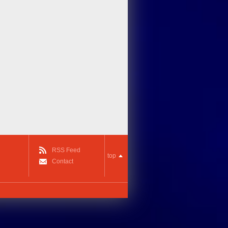
RSS Feed
top
Contact