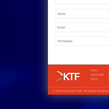
Inicio
Subscribe
Store
© 2025
Keep the Faith
. All Rights Reserv