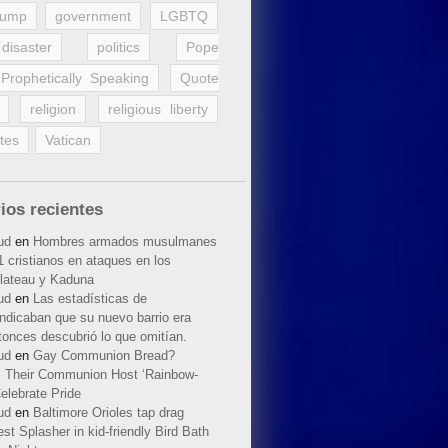
rump
government
LGBTQ
disaster
politics
Pope
Prophetically Speaking
Quote
religion
religious liberty
tes
Vatican
ios recientes
ud
en
Hombres armados musulmanes
 cristianos en ataques en los
lateau y Kaduna
ud
en
Las estadísticas de
indicaban que su nuevo barrio era
tonces descubrió lo que omitían.
ud
en
Gay Communion Bread?
 Their Communion Host ‘Rainbow-
elebrate Pride
ud
en
Baltimore Orioles tap drag
t Splasher in kid-friendly Bird Bath