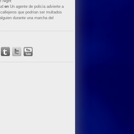
e Night
ud
en
Un agente de policía advierte a
callejeros que podrían ser multados
 alguien durante una marcha del
.