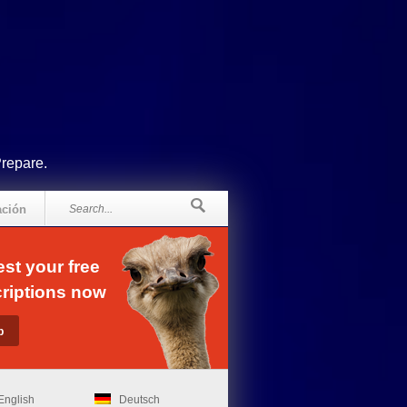
Prepare.
ación
st your free
riptions now
English
Deutsch