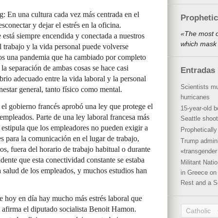
g: En una cultura cada vez más centrada en el
Propheti
esconectar y dejar el estrés en la oficina.
«The most o
 está siempre encendida y conectada a nuestros
which mask 
el trabajo y la vida personal puede volverse
dimos una pandemia que ha cambiado por completo
la separación de ambas cosas se hace casi
Entradas 
brio adecuado entre la vida laboral y la personal
Scientists mu
nestar general, tanto físico como mental.
hurricanes
el gobierno francés aprobó una ley que protege el
15-year-old b
empleados. Parte de una ley laboral francesa más
Seattle shoot
 estipula que los empleadores no pueden exigir a
Propheticall
s para la comunicación en el lugar de trabajo,
Trump admini
s, fuera del horario de trabajo habitual o durante
«transgender 
idente que esta conectividad constante se estaba
Militant Nat
la salud de los empleados, y muchos estudios han
in Greece on 
Rest and a S
e hoy en día hay mucho más estrés laboral que
», afirma el diputado socialista Benoit Hamon.
Catholic