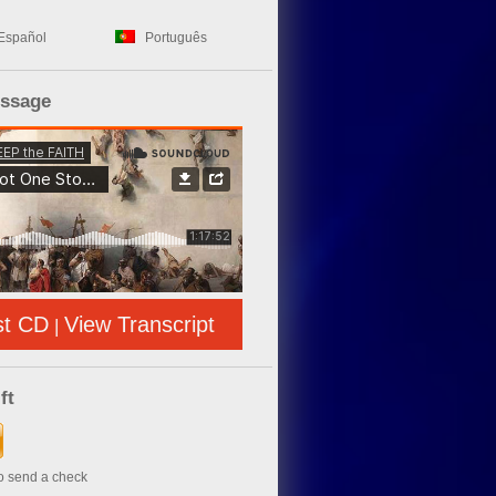
Español
Português
essage
st CD
View Transcript
|
ft
to send a check