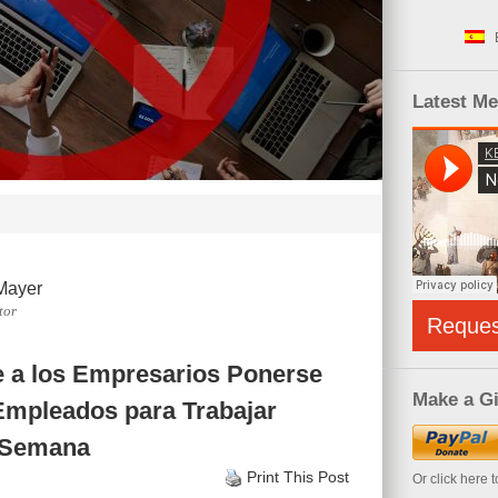
Latest M
Mayer
tor
Reque
e a los Empresarios Ponerse
Make a Gi
Empleados para Trabajar
e Semana
Print This Post
Or click here 