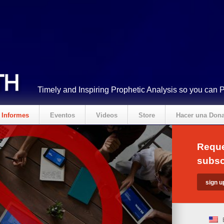
Timely and Inspiring Prophetic Analysis so you can 
Informes
Eventos
Videos
Store
Hacer una Don
Reque
subsc