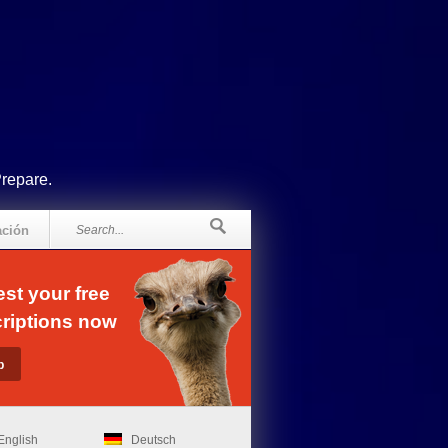
Prepare.
ación
st your free
riptions now
English
Deutsch