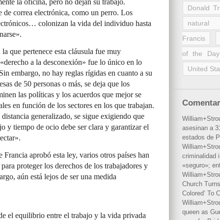
te la oficina, pero no dejan su trabajo.
Donald T
 de correa electrónica, como un perro. Los
lectrónicos… colonizan la vida del individuo hasta
natural 
narse».
Francis
 la que pertenece esta cláusula fue muy
of the Day
 «derecho a la desconexión» fue lo único en lo
United Sta
Sin embargo, no hay reglas rígidas en cuanto a su
esas de 50 personas o más, se deja que los
inen las políticas y los acuerdos que mejor se
Comentar
les en función de los sectores en los que trabajan.
a distancia generalizado, se sigue exigiendo que
William+Stro
jo y tiempo de ocio debe ser clara y garantizar el
asesinan a 31
ectar».
estados de P
William+Stro
 Francia aprobó esta ley, varios otros países han
criminalidad 
para proteger los derechos de los trabajadores y
«seguro»; en
William+Stro
argo, aún está lejos de ser una medida
Church Turns
Colored’ To C
William+Stro
queen as Gues
 el equilibrio entre el trabajo y la vida privada