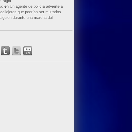
e Night
ud
en
Un agente de policía advierte a
callejeros que podrían ser multados
 alguien durante una marcha del
.