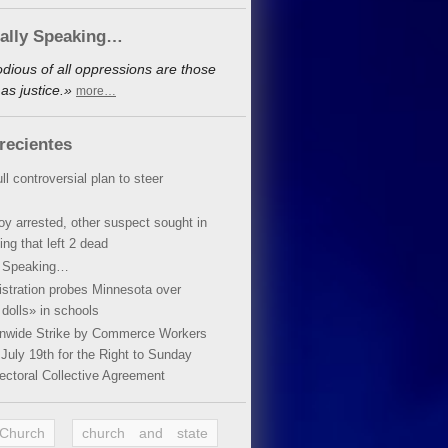
cally Speaking…
dious of all oppressions are those
as justice.»
more…
recientes
ll controversial plan to steer
oy arrested, other suspect sought in
ing that left 2 dead
y Speaking…
stration probes Minnesota over
dolls» in schools
ionwide Strike by Commerce Workers
July 19th for the Right to Sunday
ectoral Collective Agreement
 Church
church and state