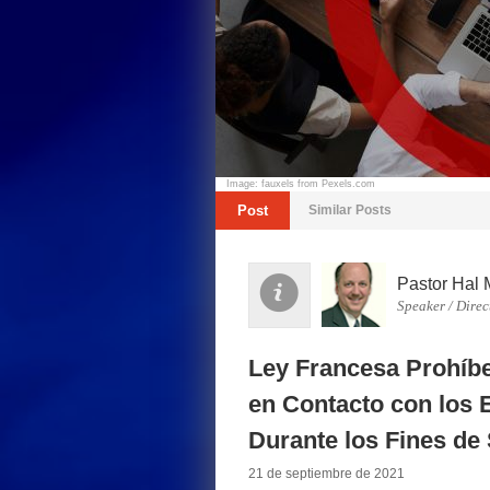
Image: fauxels from Pexels.com
Post
Similar Posts
Pastor Hal 
Speaker / Direc
Ley Francesa Prohíb
en Contacto con los 
Durante los Fines d
21 de septiembre de 2021