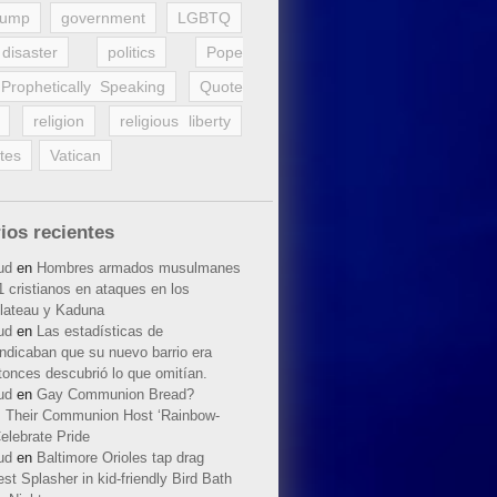
rump
government
LGBTQ
disaster
politics
Pope
Prophetically Speaking
Quote
religion
religious liberty
tes
Vatican
ios recientes
ud
en
Hombres armados musulmanes
 cristianos en ataques en los
lateau y Kaduna
ud
en
Las estadísticas de
indicaban que su nuevo barrio era
tonces descubrió lo que omitían.
ud
en
Gay Communion Bread?
 Their Communion Host ‘Rainbow-
elebrate Pride
ud
en
Baltimore Orioles tap drag
t Splasher in kid-friendly Bird Bath