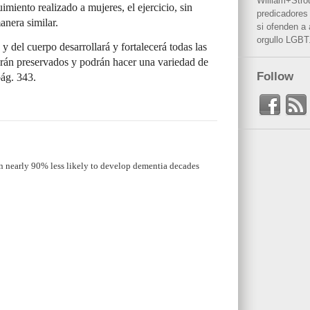
William+Stro
uimiento realizado a mujeres, el ejercicio, sin
predicadores 
anera similar.
si ofenden a
orgullo LGBT
y del cuerpo desarrollará y fortalecerá todas las
erán preservados y podrán hacer una variedad de
Follow
pág. 343.
n nearly 90% less likely to develop dementia decades