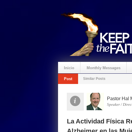
Inicio
Monthly Messages
Post
Similar Posts
Pastor Hal 
Speaker / Direc
La Actividad Física 
Alzheimer en las Muj