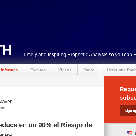
Timely and Inspiring Prophetic Analysis so you can 
Informes
Eventos
Videos
Store
Hacer una Don
Reque
subsc
Mayer
tor
Reduce en un 90% el Riesgo de
eres