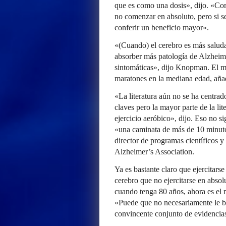
que es como una dosis», dijo. «Com
no comenzar en absoluto, pero si se 
conferir un beneficio mayor».
«(Cuando) el cerebro es más saluda
absorber más patología de Alzheime
sintomáticas», dijo Knopman. El m
maratones en la mediana edad, añadi
«La literatura aún no se ha centrad
claves pero la mayor parte de la lit
ejercicio aeróbico», dijo. Eso no s
«una caminata de más de 10 minuto
director de programas científicos y
Alzheimer’s Association.
Ya es bastante claro que ejercitars
cerebro que no ejercitarse en absol
cuando tenga 80 años, ahora es el
«Puede que no necesariamente le br
convincente conjunto de evidencia