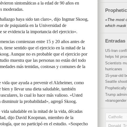
olvieron sintomáticas a la edad de 90 años en
as moderadas.
Propheti
allazgo haya sido tan claro», dijo Ingmar Skoog,
«The most o
sor de psiquiatría en la Universidad de
which mask 
e evidencia la importancia del ejercicio».
Entradas 
emencias comienzan entre 15 y 20 años antes de
, tiene sentido que el ejercicio en la mitad de la
US-Iran conf
Skoog. Aunque no es probable que el ejercicio por
helps hit pro
studio muestra que las personas no están del todo
Scientists mu
ermedades más temidas, costosas y comunes de la
hurricanes
15-year-old b
Seattle shoot
e vida que ayuda a prevenir el Alzheimer, como
Propheticall
r bien y llevar una dieta saludable, también
Trump admini
asculares, lo cual lo hace más valioso. «Usted
«transgender 
 disminuir la probabilidad», agregó Skoog.
 vida saludable en la mitad de la vida, décadas
Catholic
medad, dijo David Knopman, miembro de la
ogía, que no participó en el estudio. «Sospecho
Donald T