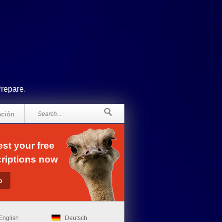
Prepare.
ación
st your free
riptions now
English
Deutsch