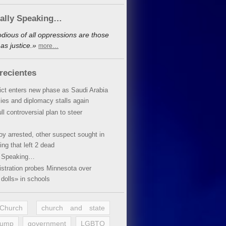
cally Speaking…
dious of all oppressions are those
as justice.»
more…
recientes
lict enters new phase as Saudi Arabia
xies and diplomacy stalls again
ll controversial plan to steer
oy arrested, other suspect sought in
ing that left 2 dead
y Speaking…
stration probes Minnesota over
dolls» in schools
 Church
church and state
rump
government
LGBTQ