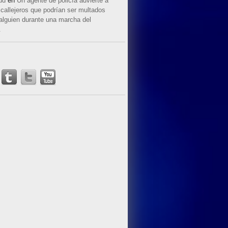
ud
en
Un agente de policía advierte a
callejeros que podrían ser multados
 alguien durante una marcha del
.