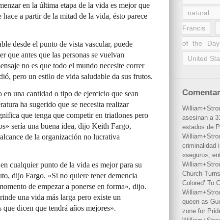
enzar en la última etapa de la vida es mejor que
natural 
hace a partir de la mitad de la vida, ésto parece
Francis
of the Day
ble desde el punto de vista vascular, puede
r que antes que las personas se vuelvan
United Sta
ensaje no es que todo el mundo necesite correr
ó, pero un estilo de vida saludable da sus frutos.
Comentar
o en una cantidad o tipo de ejercicio que sean
eratura ha sugerido que se necesita realizar
William+Stro
ignifica que tenga que competir en triatlones pero
asesinan a 31
s» sería una buena idea, dijo Keith Fargo,
estados de P
 alcance de la organización no lucrativa
William+Stro
criminalidad 
«seguro»; en
e en cualquier punto de la vida es mejor para su
William+Stro
Church Turns
uto, dijo Fargo. «Si no quiere tener demencia
Colored’ To C
 momento de empezar a ponerse en forma», dijo.
William+Stro
inde una vida más larga pero existe un
queen as Gues
s que dicen que tendrá años mejores».
zone for Prid