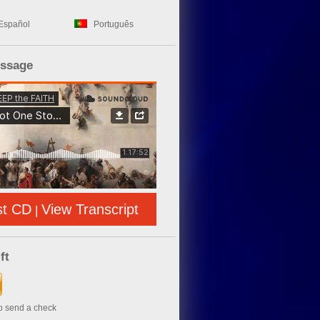
Español
Português
essage
st CD
View Transcript
|
ft
to send a check