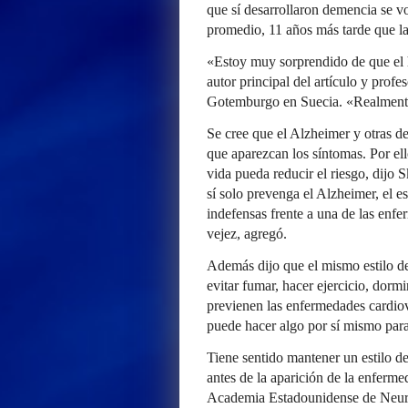
que sí desarrollaron demencia se v
promedio, 11 años más tarde que l
«Estoy muy sorprendido de que el h
autor principal del artículo y profe
Gotemburgo en Suecia. «Realmente s
Se cree que el Alzheimer y otras d
que aparezcan los síntomas. Por ello
vida pueda reducir el riesgo, dijo 
sí solo prevenga el Alzheimer, el e
indefensas frente a una de las enf
vejez, agregó.
Además dijo que el mismo estilo d
evitar fumar, hacer ejercicio, dormi
previenen las enfermedades cardiov
puede hacer algo por sí mismo para
Tiene sentido mantener un estilo de
antes de la aparición de la enfer
Academia Estadounidense de Neurol