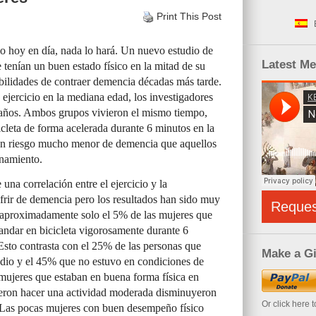
Print This Post
icio hoy en día, nada lo hará. Un nuevo estudio de
Latest M
 tenían un buen estado físico en la mitad de su
bilidades de contraer demencia décadas más tarde.
 ejercicio en la mediana edad, los investigadores
4 años. Ambos grupos vivieron el mismo tiempo,
icleta de forma acelerada durante 6 minutos en la
e un riesgo mucho menor de demencia que aquellos
enamiento.
una correlación entre el ejercicio y la
ufrir de demencia pero los resultados han sido muy
Reque
e aproximadamente solo el 5% de las mujeres que
(andar en bicicleta vigorosamente durante 6
Esto contrasta con el 25% de las personas que
Make a Gi
edio y el 45% que no estuvo en condiciones de
s mujeres que estaban en buena forma física en
eron hacer una actividad moderada disminuyeron
Or click here 
 Las pocas mujeres con buen desempeño físico