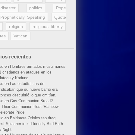
disaster
politics
Pope
Prophetically Speaking
Quote
religion
religious liberty
tes
Vatican
ios recientes
ud
en
Hombres armados musulmanes
 cristianos en ataques en los
lateau y Kaduna
ud
en
Las estadísticas de
indicaban que su nuevo barrio era
tonces descubrió lo que omitían.
ud
en
Gay Communion Bread?
 Their Communion Host ‘Rainbow-
elebrate Pride
ud
en
Baltimore Orioles tap drag
t Splasher in kid-friendly Bird Bath
e Night