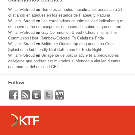
William+Stroud
en
Hombres armados musulmanes asesinan a 31
cristianos en ataques en los estados de Plateau y Kaduna
William+Stroud
en
Las estadísticas de criminalidad indicaban que
su nuevo barrio era «seguro»; entonces descubrió lo que omitían.
William+Stroud
en
Gay Communion Bread? Church Turns Their
Communion Host ‘Rainbow-Colored’ To Celebrate Pride
William+Stroud
en
Baltimore Orioles tap drag queen as Guest
Splasher in kid-friendly Bird Bath zone for Pride Night
William+Stroud
en
Un agente de policía advierte a predicadores
callejeros que podrían ser multados si ofenden a alguien durante
una marcha del orgullo LGBT.
Follow