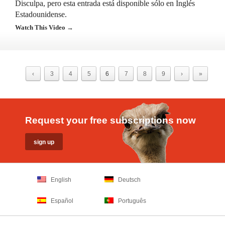
Disculpa, pero esta entrada está disponible sólo en Inglés
Estadounidense.
Watch This Video →
‹
3
4
5
6
7
8
9
›
»
Request your free subscriptions now
English
Deutsch
Español
Português