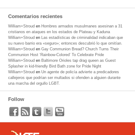
Comentarios recientes
William+Stroud
en
Hombres armados musulmanes asesinan a 31
cristianos en ataques en los estados de Plateau y Kaduna
William+Stroud
en
Las estadísticas de criminalidad indicaban que
su nuevo barrio era «seguro»; entonces descubrió lo que omitían.
William+Stroud
en
Gay Communion Bread? Church Turns Their
Communion Host ‘Rainbow-Colored’ To Celebrate Pride
William+Stroud
en
Baltimore Orioles tap drag queen as Guest
Splasher in kid-friendly Bird Bath zone for Pride Night
William+Stroud
en
Un agente de policía advierte a predicadores
callejeros que podrían ser multados si ofenden a alguien durante
una marcha del orgullo LGBT.
Follow