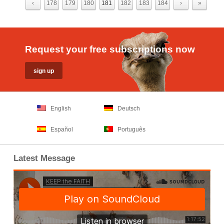
‹
178
179
180
181
182
183
184
›
»
Request your free subscriptions now
English
Deutsch
Español
Português
Latest Message