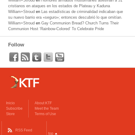
William+Stroud
en
Hombres armados musulmanes asesinan a 31
cristianos en ataques en los estados de Plateau y Kaduna
William+Stroud
en
Las estadísticas de criminalidad indicaban que
su nuevo barrio era «seguro»; entonces descubrió lo que omitían.
William+Stroud
en
Gay Communion Bread? Church Turns Their
Communion Host ‘Rainbow-Colored’ To Celebrate Pride
Follow
Inicio
About KTF
Subscribe
Meet the Team
Store
Terms of Use
RSS Feed
top