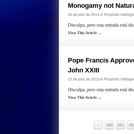
Monogamy not Natur
16 de julio de 2013 in
Prophetic Intellig
Disculpa, pero esta entrada está di
View This Article →
Pope Francis Approve
John XXIII
15 de julio de 2013 in
Prophetic Intellig
Disculpa, pero esta entrada está di
View This Article →
‹
260
261
26