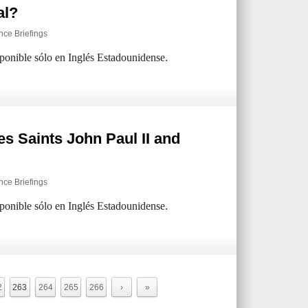
al?
ence Briefings
sponible sólo en Inglés Estadounidense.
s Saints John Paul II and
ence Briefings
sponible sólo en Inglés Estadounidense.
2
263
264
265
266
›
»