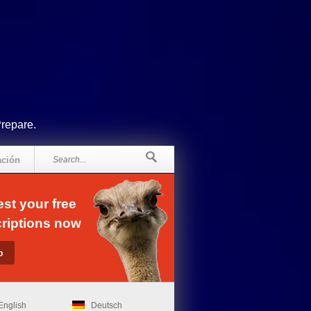
Prepare.
ación
st your free
riptions now
English
Deutsch