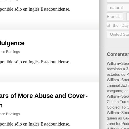
natural 
sponible sólo en Inglés Estadounidense.
Francis
of the Day
United Sta
ndulgence
ence Briefings
Comentar
sponible sólo en Inglés Estadounidense.
William+Stro
asesinan a 31
estados de P
William+Stro
criminalidad 
«seguro»; en
ears of More Abuse and Cover-
William+Stro
Church Turns
h
Colored’ To C
William+Stro
ence Briefings
queen as Gues
sponible sólo en Inglés Estadounidense.
zone for Prid