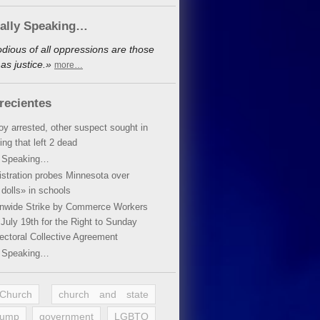
cally Speaking…
dious of all oppressions are those
as justice.»
more…
recientes
oy arrested, other suspect sought in
ing that left 2 dead
y Speaking…
stration probes Minnesota over
dolls» in schools
ionwide Strike by Commerce Workers
July 19th for the Right to Sunday
ectoral Collective Agreement
y Speaking…
 Church
church and state
rump
government
LGBTQ