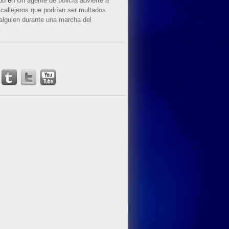
ud
en
Un agente de policía advierte a
callejeros que podrían ser multados
 alguien durante una marcha del
.