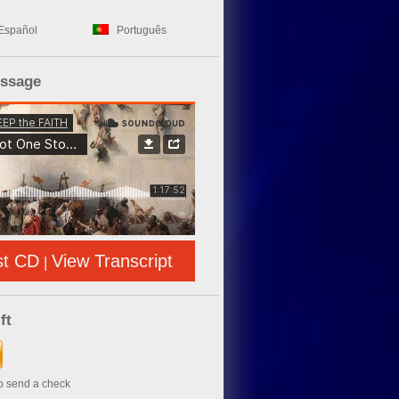
Español
Português
essage
st CD
View Transcript
|
ft
to send a check