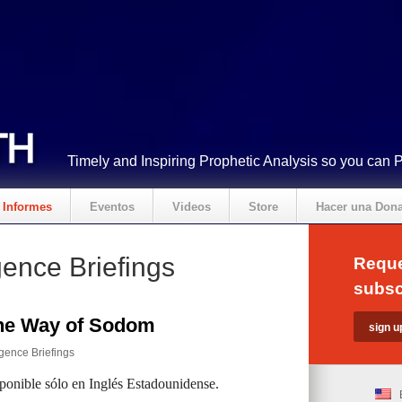
Timely and Inspiring Prophetic Analysis so you can 
Informes
Eventos
Videos
Store
Hacer una Don
gence Briefings
Reque
subsc
he Way of Sodom
igence Briefings
sponible sólo en Inglés Estadounidense.