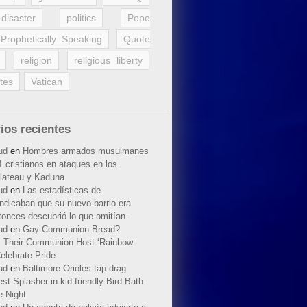
disaster
politics
Pope
Prophetically Speaking
Quote
religion
religious liberty
tes
Vatican
ios recientes
ud
en
Hombres armados musulmanes
 cristianos en ataques en los
lateau y Kaduna
ud
en
Las estadísticas de
indicaban que su nuevo barrio era
tonces descubrió lo que omitían.
ud
en
Gay Communion Bread?
 Their Communion Host ‘Rainbow-
elebrate Pride
ud
en
Baltimore Orioles tap drag
t Splasher in kid-friendly Bird Bath
e Night