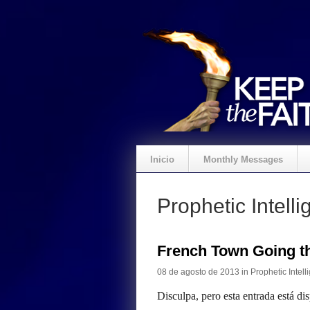
Inicio
Monthly Messages
Prophetic Intelli
French Town Going t
08 de agosto de 2013 in
Prophetic Intell
Disculpa, pero esta entrada está di