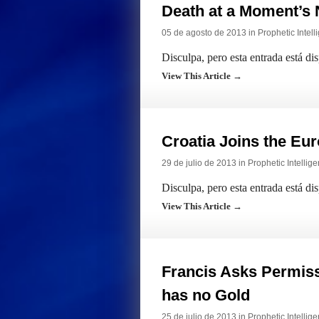
Death at a Moment’s 
05 de agosto de 2013 in
Prophetic Intell
Disculpa, pero esta entrada está di
View This Article →
Croatia Joins the Eu
29 de julio de 2013 in
Prophetic Intellig
Disculpa, pero esta entrada está di
View This Article →
Francis Asks Permiss
has no Gold
25 de julio de 2013 in
Prophetic Intellig