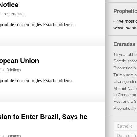
Notice
Propheti
igence Briefings
«The most o
sponible sólo en Inglés Estadounidense.
which mask 
Entradas 
15-year-old b
ropean Union
Seattle shoot
Propheticall
ence Briefings
Trump admini
sponible sólo en Inglés Estadounidense.
«transgender 
Militant Nat
in Greece on 
Rest and a S
Propheticall
ion to Enter Brazil, Says he
Catholic
Donald T
ence Briefings