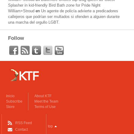
Splasher in kid-friendly Bird Bath zone for Pride Night
William+Stroud
en
Un agente de policía advierte a predicadores
callejeros que podrían ser multados si ofenden a alguien durante
una marcha del orgullo LGBT.
Follow
Inicio
About KTF
Subscribe
Meet the Team
Store
Terms of Use
RSS Feed
top
Contact