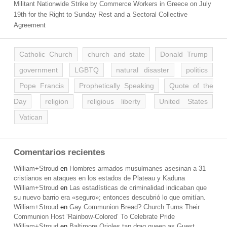
Militant Nationwide Strike by Commerce Workers in Greece on July
19th for the Right to Sunday Rest and a Sectoral Collective
Agreement
Catholic Church
church and state
Donald Trump
government
LGBTQ
natural disaster
politics
Pope Francis
Prophetically Speaking
Quote of the
Day
religion
religious liberty
United States
Vatican
Comentarios recientes
William+Stroud
en
Hombres armados musulmanes asesinan a 31
cristianos en ataques en los estados de Plateau y Kaduna
William+Stroud
en
Las estadísticas de criminalidad indicaban que
su nuevo barrio era «seguro»; entonces descubrió lo que omitían.
William+Stroud
en
Gay Communion Bread? Church Turns Their
Communion Host ‘Rainbow-Colored’ To Celebrate Pride
William+Stroud
en
Baltimore Orioles tap drag queen as Guest