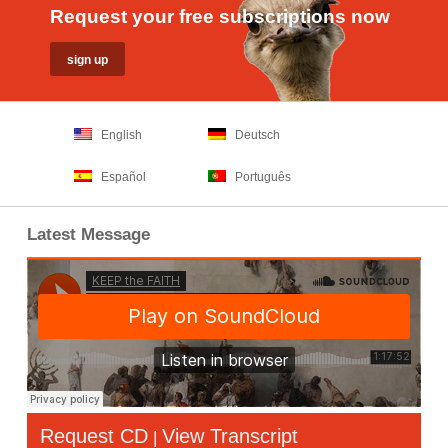
Request your free subscriptions now
English
Deutsch
Español
Português
Latest Message
Request CD
View Transcript
|