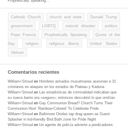
Prophetically Speaking…
Catholic Church
church and state
Donald Trump
government
LGBTQ
natural disaster
politics
Pope Francis
Prophetically Speaking
Quote of the
Day
religion
religious liberty
United States
Vatican
Comentarios recientes
William+Stroud
en
Hombres armados musulmanes asesinan a 31
cristianos en ataques en los estados de Plateau y Kaduna
William+Stroud
en
Las estadísticas de criminalidad indicaban que
su nuevo barrio era «seguro»; entonces descubrió lo que omitían.
William+Stroud
en
Gay Communion Bread? Church Turns Their
Communion Host ‘Rainbow-Colored’ To Celebrate Pride
William+Stroud
en
Baltimore Orioles tap drag queen as Guest
Splasher in kid-friendly Bird Bath zone for Pride Night
William+Stroud
en
Un agente de policía advierte a predicadores