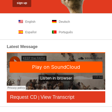
English
Deutsch
Español
Português
Latest Message
Request CD
View Transcript
|