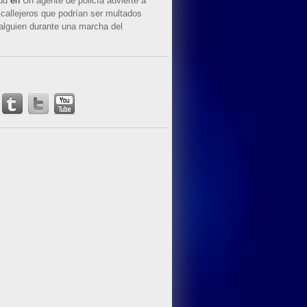
ud
en
Un agente de policía advierte a
callejeros que podrían ser multados
 alguien durante una marcha del
.