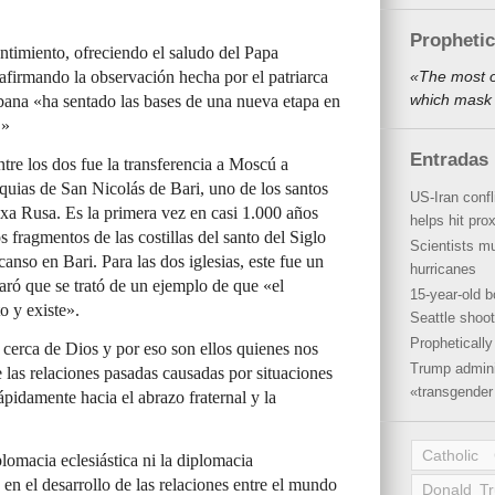
Propheti
ntimiento, ofreciendo el saludo del Papa
afirmando la observación hecha por el patriarca
«The most o
which mask 
ana «ha sentado las bases de una nueva etapa en
…»
Entradas 
tre los dos fue la transferencia a Moscú a
liquias de San Nicolás de Bari, uno de los santos
US-Iran conf
xa Rusa. Es la primera vez en casi 1.000 años
helps hit pro
os fragmentos de las costillas del santo del Siglo
Scientists mu
anso en Bari. Para las dos iglesias, este fue un
hurricanes
aró que se trató de un ejemplo de que «el
15-year-old b
o y existe».
Seattle shoot
Propheticall
cerca de Dios y por eso son ellos quienes nos
Trump admini
e las relaciones pasadas causadas por situaciones
«transgender 
pidamente hacia el abrazo fraternal y la
Catholic
iplomacia eclesiástica ni la diplomacia
en el desarrollo de las relaciones entre el mundo
Donald T