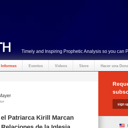
Timely and Inspiring Prophetic Analysis so you can 
Informes
Eventos
Videos
Store
Hacer una Don
Reque
subsc
Mayer
tor
el Patriarca Kirill Marcan
Relaciones de la Iglesia