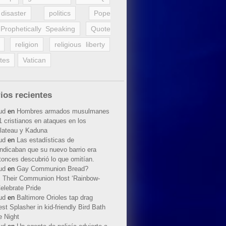
disaster
politics
Pope
Prophetically Speaking
Quote
religion
religious liberty
tes
Vatican
ios recientes
ud
en
Hombres armados musulmanes
 cristianos en ataques en los
lateau y Kaduna
ud
en
Las estadísticas de
indicaban que su nuevo barrio era
tonces descubrió lo que omitían.
ud
en
Gay Communion Bread?
 Their Communion Host ‘Rainbow-
elebrate Pride
ud
en
Baltimore Orioles tap drag
t Splasher in kid-friendly Bird Bath
e Night