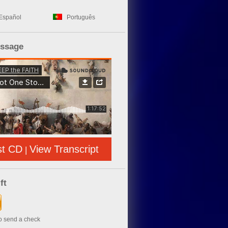
Español
Português
essage
st CD
View Transcript
|
ft
to send a check