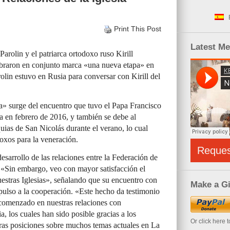
Print This Post
Latest M
Parolin y el patriarca ortodoxo ruso Kirill
ebraron en conjunto marca «una nueva etapa» en
arolin estuvo en Rusia para conversar con Kirill del
a» surge del encuentro que tuvo el Papa Francisco
a en febrero de 2016, y también se debe al
uias de San Nicolás durante el verano, lo cual
doxos para la veneración.
Reque
esarrollo de las relaciones entre la Federación de
. «Sin embargo, veo con mayor satisfacción el
nuestras Iglesias», señalando que su encuentro con
Make a Gi
ulso a la cooperación. «Este hecho da testimonio
comenzado en nuestras relaciones con
, los cuales han sido posible gracias a los
Or click here 
as posiciones sobre muchos temas actuales en La