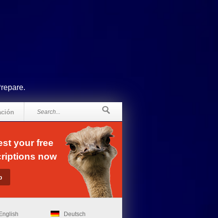
Prepare.
ación
st your free
riptions now
English
Deutsch