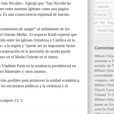
zo San Nicolás». Agregó que “San Nicolás ha
natural 
ones entre nuestras Iglesias como una página
a. Es una consecuencia espiritual de nuestro
Francis
of the Day
umenismo de sangre” al sufrimiento de los
United Sta
 el Oriente Medio. Al respecto Kirill expresó que
ión entre las iglesias Ortodoxa y Católica en la
a» a la región y “puede ser un importante factor
Comentar
cooperación en la provisión de ayuda puede
William+Stro
nes en el Medio Oriente en el futuro.
asesinan a 31
a Vladimir Putin en la residencia presidencial en
estados de P
William+Stro
es bilaterales y otros asuntos.
criminalidad 
as vías posibles para promover la unidad ecuménica,
«seguro»; en
William+Stro
, los encuentros políticos y la violencia y el
Church Turns
Colored’ To C
William+Stro
calipsis 13: 3.
queen as Gues
zone for Prid