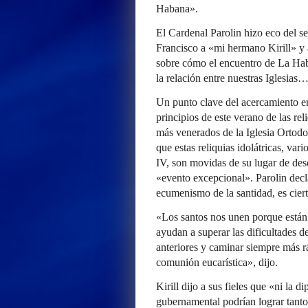
Habana».
El Cardenal Parolin hizo eco del se
Francisco a «mi hermano Kirill» y 
sobre cómo el encuentro de La Hab
la relación entre nuestras Iglesias
Un punto clave del acercamiento en
principios de este verano de las re
más venerados de la Iglesia Ortodo
que estas reliquias idolátricas, vari
IV, son movidas de su lugar de desc
«evento excepcional». Parolin decl
ecumenismo de la santidad, es ciert
«Los santos nos unen porque están 
ayudan a superar las dificultades d
anteriores y caminar siempre más rá
comunión eucarística», dijo.
Kirill dijo a sus fieles que «ni la d
gubernamental podrían lograr tanto 