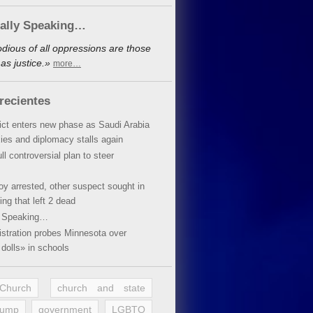
cally Speaking…
dious of all oppressions are those
as justice.»
more…
recientes
lict enters new phase as Saudi Arabia
xies and diplomacy stalls again
ll controversial plan to steer
oy arrested, other suspect sought in
ing that left 2 dead
y Speaking…
stration probes Minnesota over
dolls» in schools
 Church
church and state
rump
government
LGBTQ