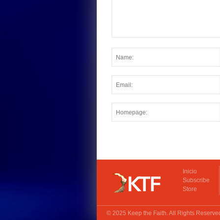
Inicio
Subscribe
Store
© 2025
Keep the Faith
. All Rights Reserv