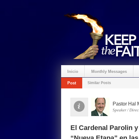
Inicio
Monthly Messages
Post
Similar Posts
Pastor Hal 
Speaker / Direc
El Cardenal Parolin y 
“Nueva Etapa” en las 