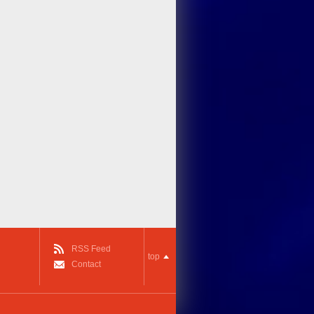
RSS Feed
top
Contact