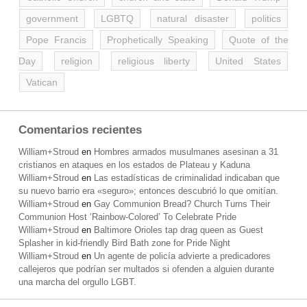
government
LGBTQ
natural disaster
politics
Pope Francis
Prophetically Speaking
Quote of the
Day
religion
religious liberty
United States
Vatican
Comentarios recientes
William+Stroud
en
Hombres armados musulmanes asesinan a 31
cristianos en ataques en los estados de Plateau y Kaduna
William+Stroud
en
Las estadísticas de criminalidad indicaban que
su nuevo barrio era «seguro»; entonces descubrió lo que omitían.
William+Stroud
en
Gay Communion Bread? Church Turns Their
Communion Host ‘Rainbow-Colored’ To Celebrate Pride
William+Stroud
en
Baltimore Orioles tap drag queen as Guest
Splasher in kid-friendly Bird Bath zone for Pride Night
William+Stroud
en
Un agente de policía advierte a predicadores
callejeros que podrían ser multados si ofenden a alguien durante
una marcha del orgullo LGBT.