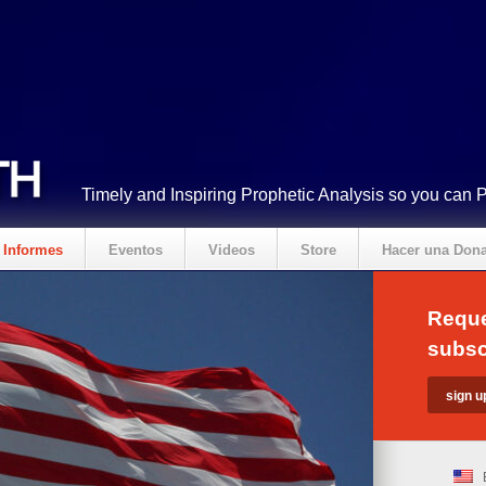
Timely and Inspiring Prophetic Analysis so you can 
Informes
Eventos
Videos
Store
Hacer una Don
Reque
subsc