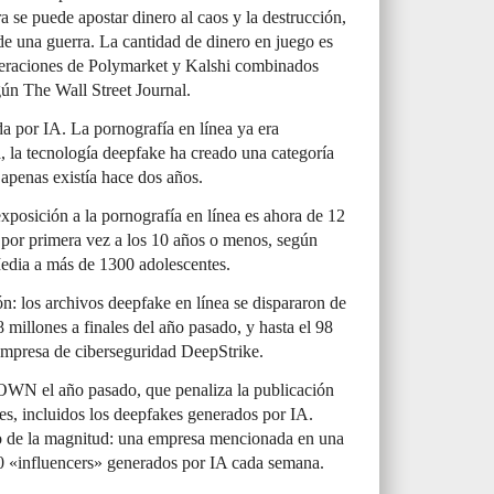
ra se puede apostar dinero al caos y la destrucción,
de una guerra. La cantidad de dinero en juego es
peraciones de Polymarket y Kalshi combinados
ún The Wall Street Journal.
a por IA. La pornografía en línea ya era
, la tecnología deepfake ha creado una categoría
penas existía hace dos años.
xposición a la pornografía en línea es ahora de 12
n por primera vez a los 10 años o menos, según
dia a más de 1300 adolescentes.
n: los archivos deepfake en línea se dispararon de
millones a finales del año pasado, y hasta el 98
empresa de ciberseguridad DeepStrike.
N el año pasado, que penaliza la publicación
s, incluidos los deepfakes generados por IA.
mo de la magnitud: una empresa mencionada en una
0 «influencers» generados por IA cada semana.