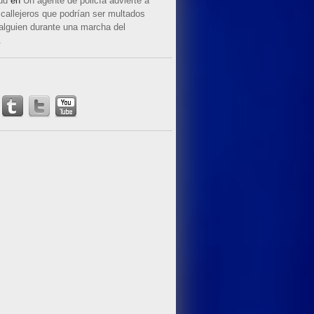
ud
en
Un agente de policía advierte a
callejeros que podrían ser multados
 alguien durante una marcha del
.