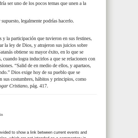
ría ser uno de los pocos temas que unen a la
r supuesto, legalmente podrías hacerlo.
s y la participación que tuvieron en sus festines,
r la ley de Dios, y atrajeron sus juicios sobre
atanás obtiene su mayor éxito, en lo que se
os, cuando logra inducirlos a que se relacionen con
rsiones. “Salid de en medio de ellos, y apartaos,
undo.” Dios exige hoy de su pueblo que se
n sus costumbres, hábitos y principios, como
ogar Cristiano
, pág. 417.
in
rovided to show a link between current events and