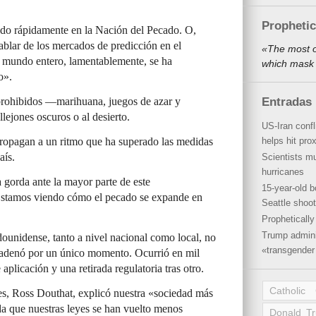
Propheti
ndo rápidamente en la Nación del Pecado. O,
ablar de los mercados de predicción en el
«The most o
 mundo entero, lamentablemente, se ha
which mask 
o».
 prohibidos —marihuana, juegos de azar y
Entradas 
lejones oscuros o al desierto.
US-Iran conf
propagan a un ritmo que ha superado las medidas
helps hit pro
aís.
Scientists mu
hurricanes
a gorda ante la mayor parte de este
15-year-old b
stamos viendo cómo el pecado se expande en
Seattle shoot
Propheticall
Trump admini
ounidense, tanto a nivel nacional como local, no
«transgender 
ncadenó por un único momento. Ocurrió en mil
plicación y una retirada regulatoria tras otro.
Catholic
s, Ross Douthat, explicó nuestra «sociedad más
a que nuestras leyes se han vuelto menos
Donald T