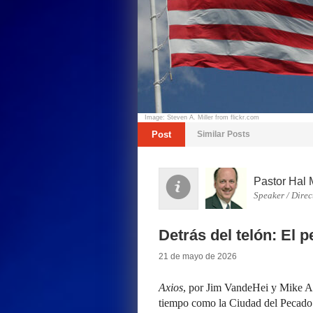
Image: Steven A. Miller from flickr.com
Post
Similar Posts
Pastor Hal 
Speaker / Direc
Detrás del telón: El 
21 de mayo de 2026
Axios
, por Jim VandeHei y Mike A
tiempo como la Ciudad del Pecado p