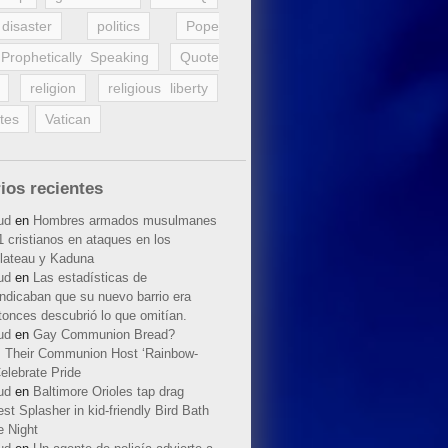
disaster
politics
Pope
Prophetically Speaking
Quote
religion
religious liberty
tes
Vatican
ios recientes
ud
en
Hombres armados musulmanes
 cristianos en ataques en los
lateau y Kaduna
ud
en
Las estadísticas de
indicaban que su nuevo barrio era
tonces descubrió lo que omitían.
ud
en
Gay Communion Bread?
 Their Communion Host ‘Rainbow-
elebrate Pride
ud
en
Baltimore Orioles tap drag
t Splasher in kid-friendly Bird Bath
e Night