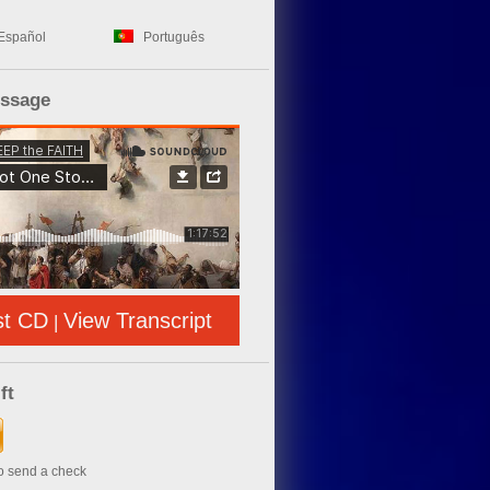
Español
Português
essage
st CD
View Transcript
|
ft
to send a check