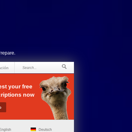
Prepare.
ación
st your free
riptions now
English
Deutsch