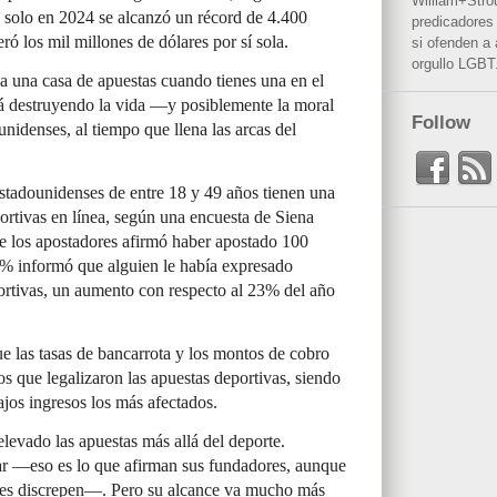
William+Stro
 solo en 2024 se alcanzó un récord de 4.400
predicadores 
ró los mil millones de dólares por sí sola.
si ofenden a
orgullo LGBT
 a una casa de apuestas cuando tienes una en el
stá destruyendo la vida —y posiblemente la moral
Follow
idenses, al tiempo que llena las arcas del
stadounidenses de entre 18 y 49 años tienen una
ortivas en línea, según una encuesta de Siena
e los apostadores afirmó haber apostado 100
1% informó que alguien le había expresado
ortivas, un aumento con respecto al 23% del año
 las tasas de bancarrota y los montos de cobro
s que legalizaron las apuestas deportivas, siendo
jos ingresos los más afectados.
levado las apuestas más allá del deporte.
r —eso es lo que afirman sus fundadores, aunque
tales discrepen—. Pero su alcance va mucho más