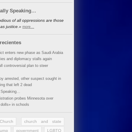
cally Speaking…
dious of all oppressions are those
as justice.»
more…
recientes
lict enters new phase as Saudi Arabia
xies and diplomacy stalls again
ll controversial plan to steer
oy arrested, other suspect sought in
ing that left 2 dead
y Speaking…
stration probes Minnesota over
dolls» in schools
 Church
church and state
rump
government
LGBTQ