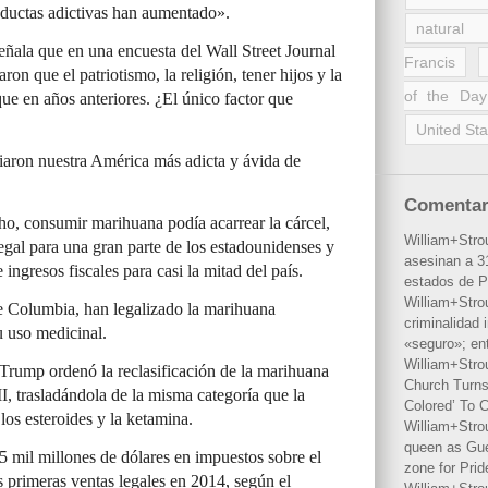
onductas adictivas han aumentado».
natural 
ñala que en una encuesta del Wall Street Journal
Francis
on que el patriotismo, la religión, tener hijos y la
of the Day
e en años anteriores. ¿El único factor que
United Sta
ciaron nuestra América más adicta y ávida de
Comentar
, consumir marihuana podía acarrear la cárcel,
William+Stro
gal para una gran parte de los estadounidenses y
asesinan a 31
ingresos fiscales para casi la mitad del país.
estados de P
William+Stro
de Columbia, han legalizado la marihuana
criminalidad 
u uso medicinal.
«seguro»; en
William+Stro
 Trump ordenó la reclasificación de la marihuana
Church Turns
I, trasladándola de la misma categoría que la
Colored’ To C
los esteroides y la ketamina.
William+Stro
queen as Gues
5 mil millones de dólares en impuestos sobre el
zone for Prid
 primeras ventas legales en 2014, según el