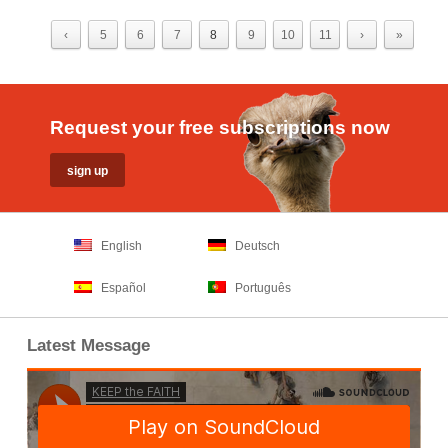
‹
5
6
7
8
9
10
11
›
»
Request your free subscriptions now
English
Deutsch
Español
Português
Latest Message