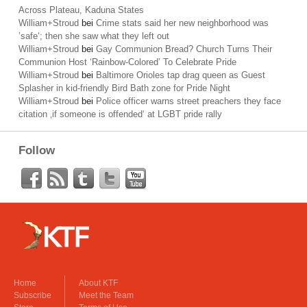
Across Plateau, Kaduna States
William+Stroud
bei
Crime stats said her new neighborhood was
’safe‘; then she saw what they left out
William+Stroud
bei
Gay Communion Bread? Church Turns Their
Communion Host ‘Rainbow-Colored’ To Celebrate Pride
William+Stroud
bei
Baltimore Orioles tap drag queen as Guest
Splasher in kid-friendly Bird Bath zone for Pride Night
William+Stroud
bei
Police officer warns street preachers they face
citation ‚if someone is offended‘ at LGBT pride rally
Follow
Home
About KTF
Subscribe
Meet the Team