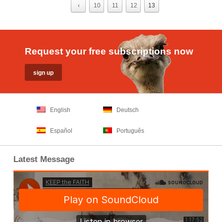
‹
10
11
12
13
Request your free subscriptions now
English
Deutsch
Español
Português
Latest Message