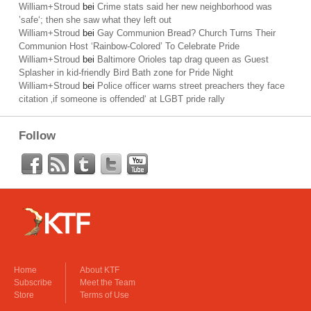
William+Stroud
bei
Crime stats said her new neighborhood was
’safe‘; then she saw what they left out
William+Stroud
bei
Gay Communion Bread? Church Turns Their
Communion Host ‘Rainbow-Colored’ To Celebrate Pride
William+Stroud
bei
Baltimore Orioles tap drag queen as Guest
Splasher in kid-friendly Bird Bath zone for Pride Night
William+Stroud
bei
Police officer warns street preachers they face
citation ‚if someone is offended‘ at LGBT pride rally
Follow
Home
About KTF
Subscribe
Meet the Team
Store
Terms of Use