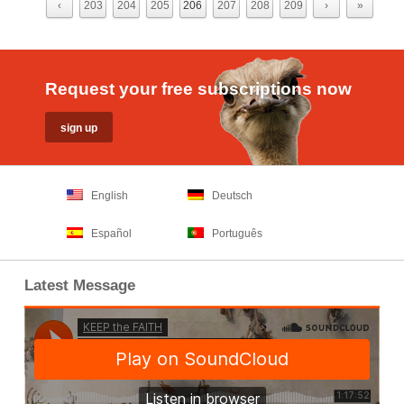
‹
203
204
205
206
207
208
209
›
»
Request your free subscriptions now
English
Deutsch
Español
Português
Latest Message