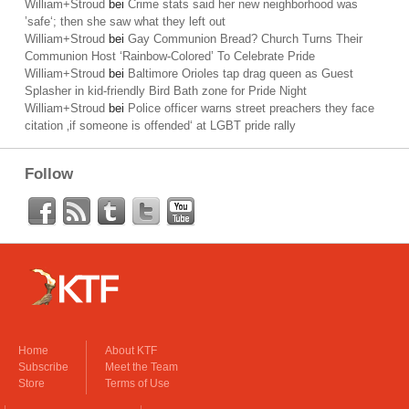
William+Stroud
bei
Crime stats said her new neighborhood was
’safe‘; then she saw what they left out
William+Stroud
bei
Gay Communion Bread? Church Turns Their
Communion Host ‘Rainbow-Colored’ To Celebrate Pride
William+Stroud
bei
Baltimore Orioles tap drag queen as Guest
Splasher in kid-friendly Bird Bath zone for Pride Night
William+Stroud
bei
Police officer warns street preachers they face
citation ‚if someone is offended‘ at LGBT pride rally
Follow
Home
About KTF
Subscribe
Meet the Team
Store
Terms of Use