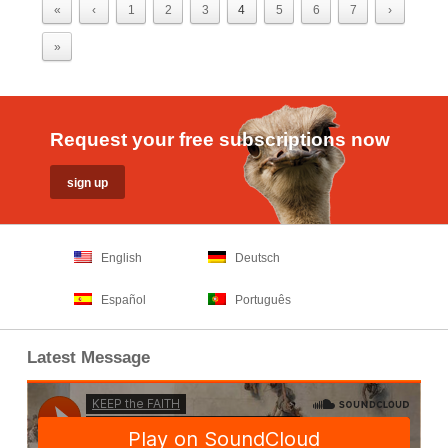
«
‹
1
2
3
4
5
6
7
›
»
Request your free subscriptions now
English
Deutsch
Español
Português
Latest Message