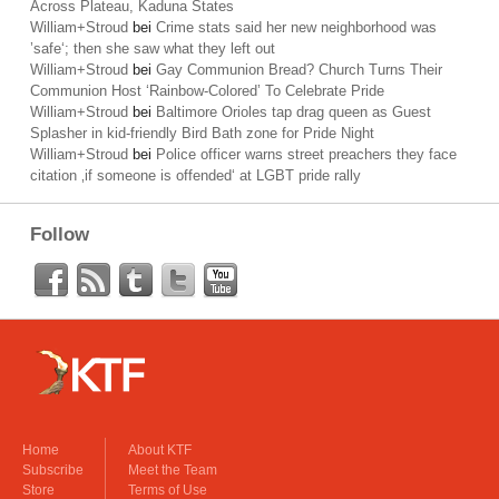
Across Plateau, Kaduna States
William+Stroud
bei
Crime stats said her new neighborhood was
’safe‘; then she saw what they left out
William+Stroud
bei
Gay Communion Bread? Church Turns Their
Communion Host ‘Rainbow-Colored’ To Celebrate Pride
William+Stroud
bei
Baltimore Orioles tap drag queen as Guest
Splasher in kid-friendly Bird Bath zone for Pride Night
William+Stroud
bei
Police officer warns street preachers they face
citation ‚if someone is offended‘ at LGBT pride rally
Follow
Home
About KTF
Subscribe
Meet the Team
Store
Terms of Use