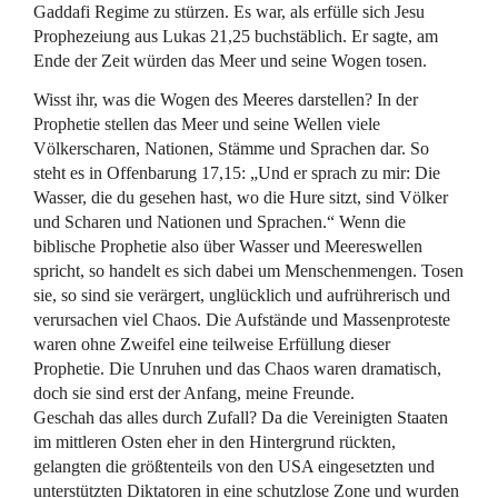
Gaddafi Regime zu stürzen. Es war, als erfülle sich Jesu
Prophezeiung aus Lukas 21,25 buchstäblich. Er sagte, am
Ende der Zeit würden das Meer und seine Wogen tosen.
Wisst ihr, was die Wogen des Meeres darstellen? In der
Prophetie stellen das Meer und seine Wellen viele
Völkerscharen, Nationen, Stämme und Sprachen dar. So
steht es in Offenbarung 17,15: „Und er sprach zu mir: Die
Wasser, die du gesehen hast, wo die Hure sitzt, sind Völker
und Scharen und Nationen und Sprachen.“ Wenn die
biblische Prophetie also über Wasser und Meereswellen
spricht, so handelt es sich dabei um Menschenmengen. Tosen
sie, so sind sie verärgert, unglücklich und aufrührerisch und
verursachen viel Chaos. Die Aufstände und Massenproteste
waren ohne Zweifel eine teilweise Erfüllung dieser
Prophetie. Die Unruhen und das Chaos waren dramatisch,
doch sie sind erst der Anfang, meine Freunde.
Geschah das alles durch Zufall? Da die Vereinigten Staaten
im mittleren Osten eher in den Hintergrund rückten,
gelangten die größtenteils von den
USA
eingesetzten und
unterstützten Diktatoren in eine schutzlose Zone und wurden