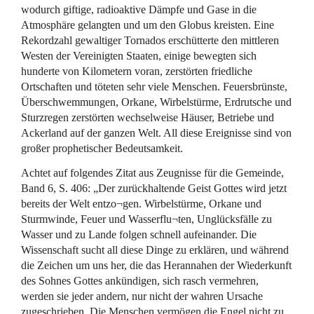
wodurch giftige, radioaktive Dämpfe und Gase in die
Atmosphäre gelangten und um den Globus kreisten. Eine
Rekordzahl gewaltiger Tornados erschütterte den mittleren
Westen der Vereinigten Staaten, einige bewegten sich
hunderte von Kilometern voran, zerstörten friedliche
Ortschaften und töteten sehr viele Menschen. Feuersbrünste,
Überschwemmungen, Orkane, Wirbelstürme, Erdrutsche und
Sturzregen zerstörten wechselweise Häuser, Betriebe und
Ackerland auf der ganzen Welt. All diese Ereignisse sind von
großer prophetischer Bedeutsamkeit.
Achtet auf folgendes Zitat aus Zeugnisse für die Gemeinde,
Band 6, S. 406: „Der zurückhaltende Geist Gottes wird jetzt
bereits der Welt entzo¬gen. Wirbelstürme, Orkane und
Sturmwinde, Feuer und Wasserflu¬ten, Unglücksfälle zu
Wasser und zu Lande folgen schnell aufeinander. Die
Wissenschaft sucht all diese Dinge zu erklären, und während
die Zeichen um uns her, die das Herannahen der Wiederkunft
des Sohnes Gottes ankündigen, sich rasch vermehren,
werden sie jeder andern, nur nicht der wahren Ursache
zugeschrieben. Die Menschen vermögen die Engel nicht zu