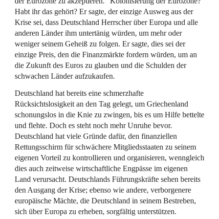
der Eurozone zu akzeptieren.“ Kolonisierung der Eurozone?
Habt ihr das gehört? Er sagte, der einzige Ausweg aus der
Krise sei, dass Deutschland Herrscher über Europa und alle
anderen Länder ihm untertänig würden, um mehr oder
weniger seinem Geheiß zu folgen. Er sagte, dies sei der
einzige Preis, den die Finanzmärkte fordern würden, um an
die Zukunft des Euros zu glauben und die Schulden der
schwachen Länder aufzukaufen.
Deutschland hat bereits eine schmerzhafte
Rücksichtslosigkeit an den Tag gelegt, um Griechenland
schonungslos in die Knie zu zwingen, bis es um Hilfe bettelte
und flehte. Doch es steht noch mehr Unruhe bevor.
Deutschland hat viele Gründe dafür, den finanziellen
Rettungsschirm für schwächere Mitgliedsstaaten zu seinem
eigenen Vorteil zu kontrollieren und organisieren, wenngleich
dies auch zeitweise wirtschaftliche Engpässe im eigenen
Land verursacht. Deutschlands Führungskräfte sehen bereits
den Ausgang der Krise; ebenso wie andere, verborgenere
europäische Mächte, die Deutschland in seinem Bestreben,
sich über Europa zu erheben, sorgfältig unterstützen.