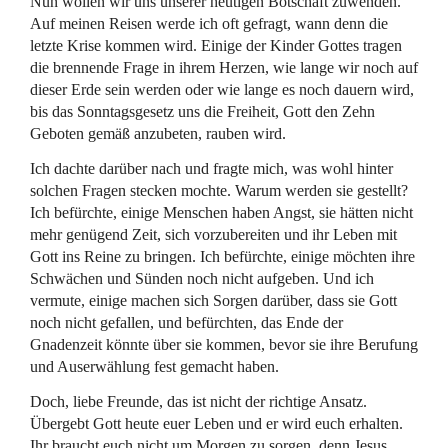
Nun wollen wir uns unserer heutigen Botschaft zuwenden.
Auf meinen Reisen werde ich oft gefragt, wann denn die
letzte Krise kommen wird. Einige der Kinder Gottes tragen
die brennende Frage in ihrem Herzen, wie lange wir noch auf
dieser Erde sein werden oder wie lange es noch dauern wird,
bis das Sonntagsgesetz uns die Freiheit, Gott den Zehn
Geboten gemäß anzubeten, rauben wird.
Ich dachte darüber nach und fragte mich, was wohl hinter
solchen Fragen stecken mochte. Warum werden sie gestellt?
Ich befürchte, einige Menschen haben Angst, sie hätten nicht
mehr genügend Zeit, sich vorzubereiten und ihr Leben mit
Gott ins Reine zu bringen. Ich befürchte, einige möchten ihre
Schwächen und Sünden noch nicht aufgeben. Und ich
vermute, einige machen sich Sorgen darüber, dass sie Gott
noch nicht gefallen, und befürchten, das Ende der
Gnadenzeit könnte über sie kommen, bevor sie ihre Berufung
und Auserwählung fest gemacht haben.
Doch, liebe Freunde, das ist nicht der richtige Ansatz.
Übergebt Gott heute euer Leben und er wird euch erhalten.
Ihr braucht euch nicht um Morgen zu sorgen, denn Jesus