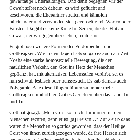
gewalttätige Unterhaltungen. Und dann begegnen wir der
Gewalt selbst noch daheim, es wird geflucht und
geschworen, die Ehepartner streiten und kämpfen
miteinander und verwunden sich gegenseitig mit Worten oder
Fäusten. Da gibt es keine Ruhe für Seelen, die der Flut an
Gewalt, der wir gegenüber stehen, müde sind.
Es gibt noch weitere Formen der Verdorbenheit und
Gottlosigkeit. Wie in den Tagen Lots so gab es auch zur Zeit
Noahs eine starke homosexuelle Bewegung, die den
natürlichen Verkehr, den Gott ins Herz der Menschen
gepflanzt hat, mit alternativen Lebensstilen verdirbt, sei es
nun schwul, lesbisch oder transsexuell. Es gab damals auch
Polygamie. Alle diese Dingen führen zu immer mehr
Gottlosigkeit und öffnen Gottes Gerichten über das Land Tür
und Tor.
Gott hat gesagt: „Mein Geist soll nicht für immer mit dem
Menschen rechten, denn er ist [ja] Fleisch…“ Zur Zeit Noahs
waren die Menschen so gottlos geworden, dass der Heilige
Geist von ihnen zurückgezogen wurde, da ihre Herzen sich
gegen seinen Einfluss verhärtet hatten. Ihre fleischlichen