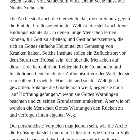
gegen Gottes Volk schleudern wird. Deine Seele muss wie
Noahs Arche sein.
Die Arche stellt auch die Gemeinde dar, die ein Schutz gegen
die Flut der Gottlosigkeit in der Welt ist. Sie stellt auch treue
Bildungsinstitute dar, in denen junge Menschen lernen
können, für Gott zu arbeiten; und Gesundheitszentren, die
sich an Gottes einfache Heilmittel zur Genesung von
Kranken halten. Solche Institute sollen ein Zufluchtsort vor
dem Sturm der Trübsal sein, der über die Menschen auf
dieser Erde hereinbricht. Leider sind die Gemeinden und
Institutionen heute nicht der Zufluchtsort vor der Welt, der sie
sein sollten. In vielerlei Hinsicht sind sie der Welt gleich
geworden. Solange die Gnade noch weilt, liegen sie noch
„auf Hoffnung gefangen,“ wenn sie Gottes Warnungen
beachten und zu seinen Grundsätzen umkehren. Aber wie oft
wenden die Menschen Gottes Warnungen den Rücken zu
und verfolgen ihren eigenen Weg.
Der persönlichste Vergleich mag jedoch sein, wie die Arche
die Erlösung darstellt und damit illustriert, wie Gott sein Volk
aus dem Chaos und der Gefahr der endzeitlichen Krise