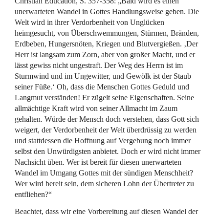
Christian Education, S. 357-358: „Bald wird es einen
unerwarteten Wandel in Gottes Handlungsweise geben. Die
Welt wird in ihrer Verdorbenheit von Unglücken
heimgesucht, von Überschwemmungen, Stürmen, Bränden,
Erdbeben, Hungersnöten, Kriegen und Blutvergießen. ‚Der
Herr ist langsam zum Zorn, aber von großer Macht, und er
lässt gewiss nicht ungestraft. Der Weg des Herrn ist im
Sturmwind und im Ungewitter, und Gewölk ist der Staub
seiner Füße.‘ Oh, dass die Menschen Gottes Geduld und
Langmut verständen! Er zügelt seine Eigenschaften. Seine
allmächtige Kraft wird von seiner Allmacht im Zaum
gehalten. Würde der Mensch doch verstehen, dass Gott sich
weigert, der Verdorbenheit der Welt überdrüssig zu werden
und stattdessen die Hoffnung auf Vergebung noch immer
selbst den Unwürdigsten anbietet. Doch er wird nicht immer
Nachsicht üben. Wer ist bereit für diesen unerwarteten
Wandel im Umgang Gottes mit der sündigen Menschheit?
Wer wird bereit sein, dem sicheren Lohn der Übertreter zu
entfliehen?“
Beachtet, dass wir eine Vorbereitung auf diesen Wandel der