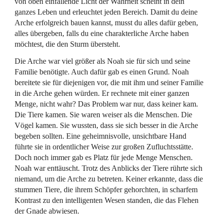
von oben einfallende Licht der Wahrheit scheint in dein
ganzes Leben und erleuchtet jeden Bereich. Damit du deine
Arche erfolgreich bauen kannst, musst du alles dafür geben,
alles übergeben, falls du eine charakterliche Arche haben
möchtest, die den Sturm übersteht.
Die Arche war viel größer als Noah sie für sich und seine
Familie benötigte. Auch dafür gab es einen Grund. Noah
bereitete sie für diejenigen vor, die mit ihm und seiner Familie
in die Arche gehen würden. Er rechnete mit einer ganzen
Menge, nicht wahr? Das Problem war nur, dass keiner kam.
Die Tiere kamen. Sie waren weiser als die Menschen. Die
Vögel kamen. Sie wussten, dass sie sich besser in die Arche
begeben sollten. Eine geheimnisvolle, unsichtbare Hand
führte sie in ordentlicher Weise zur großen Zufluchtsstätte.
Doch noch immer gab es Platz für jede Menge Menschen.
Noah war enttäuscht. Trotz des Anblicks der Tiere rührte sich
niemand, um die Arche zu betreten. Keiner erkannte, dass die
stummen Tiere, die ihrem Schöpfer gehorchten, in scharfem
Kontrast zu den intelligenten Wesen standen, die das Flehen
der Gnade abwiesen.