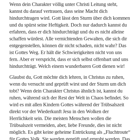
Wenn dein Charakter völlig unter Christi Leitung steht,
kannst du darauf vertrauen, dass seine Macht dich
hindurchtragen wird. Gott lässt den Sturm über dich kommen
und du spürst seine Heftigkeit. Doch nur dadurch kannst du
erfahren, dass er dich hindurchträgt und du es nicht alleine
schaffen würdest. Alle vernichtenden Gewalten, die sich dir
entgegenstellen, können dir nicht schaden, nicht wahr? Das
ist Gottes Weg. Er hält die Schwierigkeiten nicht von uns
fern. Aber er verspricht, dass er sich selbst offenbart und uns
hindurchträgt. Welch einem wunderbaren Gott dienen wir!
Glaubst du, Gott möchte dich lehren, in Christus zu ruhen,
wenn du versucht und geprüft wirst und der Sturm um dich
tobt? Wenn dein Charakter Christus ähnlich ist, kannst du
ruhen, während sich der Rest der Welt in Chaos befindet. So
wird es mit allen Kindern Gottes während der Trübsalszeit
direkt vor der Wiederkunft Jesu in den Wolken der
Herrlichkeit sein. Die meisten Menschen wollen die
Trübsalszeit vermeiden, aber, liebe Freunde, dies ist nicht
möglich. Es gibt keine geheime Entrückung als „Fluchtroute“
für Gottes Volk. Sie werden geprüft und erprobt werden. Das