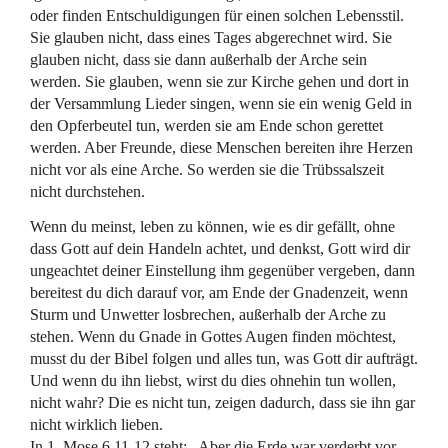
oder finden Entschuldigungen für einen solchen Lebensstil.
Sie glauben nicht, dass eines Tages abgerechnet wird. Sie
glauben nicht, dass sie dann außerhalb der Arche sein
werden. Sie glauben, wenn sie zur Kirche gehen und dort in
der Versammlung Lieder singen, wenn sie ein wenig Geld in
den Opferbeutel tun, werden sie am Ende schon gerettet
werden. Aber Freunde, diese Menschen bereiten ihre Herzen
nicht vor als eine Arche. So werden sie die Trübssalszeit
nicht durchstehen.
Wenn du meinst, leben zu können, wie es dir gefällt, ohne
dass Gott auf dein Handeln achtet, und denkst, Gott wird dir
ungeachtet deiner Einstellung ihm gegenüber vergeben, dann
bereitest du dich darauf vor, am Ende der Gnadenzeit, wenn
Sturm und Unwetter losbrechen, außerhalb der Arche zu
stehen. Wenn du Gnade in Gottes Augen finden möchtest,
musst du der Bibel folgen und alles tun, was Gott dir aufträgt.
Und wenn du ihn liebst, wirst du dies ohnehin tun wollen,
nicht wahr? Die es nicht tun, zeigen dadurch, dass sie ihn gar
nicht wirklich lieben.
In 1. Mose 6,11-12 steht: „Aber die Erde war verderbt vor