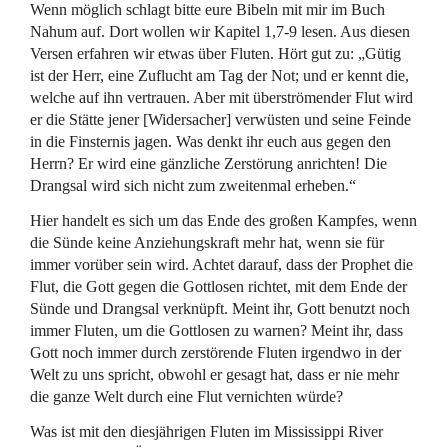
Wenn möglich schlagt bitte eure Bibeln mit mir im Buch
Nahum auf. Dort wollen wir Kapitel 1,7-9 lesen. Aus diesen
Versen erfahren wir etwas über Fluten. Hört gut zu: „Gütig
ist der Herr, eine Zuflucht am Tag der Not; und er kennt die,
welche auf ihn vertrauen. Aber mit überströmender Flut wird
er die Stätte jener [Widersacher] verwüsten und seine Feinde
in die Finsternis jagen. Was denkt ihr euch aus gegen den
Herrn? Er wird eine gänzliche Zerstörung anrichten! Die
Drangsal wird sich nicht zum zweitenmal erheben.“
Hier handelt es sich um das Ende des großen Kampfes, wenn
die Sünde keine Anziehungskraft mehr hat, wenn sie für
immer vorüber sein wird. Achtet darauf, dass der Prophet die
Flut, die Gott gegen die Gottlosen richtet, mit dem Ende der
Sünde und Drangsal verknüpft. Meint ihr, Gott benutzt noch
immer Fluten, um die Gottlosen zu warnen? Meint ihr, dass
Gott noch immer durch zerstörende Fluten irgendwo in der
Welt zu uns spricht, obwohl er gesagt hat, dass er nie mehr
die ganze Welt durch eine Flut vernichten würde?
Was ist mit den diesjährigen Fluten im Mississippi River