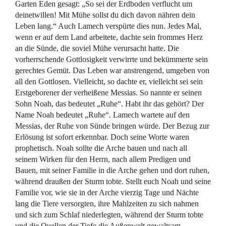
Garten Eden gesagt: „So sei der Erdboden verflucht um
deinetwillen! Mit Mühe sollst du dich davon nähren dein
Leben lang.“ Auch Lamech verspürte dies nun. Jedes Mal,
wenn er auf dem Land arbeitete, dachte sein frommes Herz
an die Sünde, die soviel Mühe verursacht hatte. Die
vorherrschende Gottlosigkeit verwirrte und bekümmerte sein
gerechtes Gemüt. Das Leben war anstrengend, umgeben von
all den Gottlosen. Vielleicht, so dachte er, vielleicht sei sein
Erstgeborener der verheißene Messias. So nannte er seinen
Sohn Noah, das bedeutet „Ruhe“. Habt ihr das gehört? Der
Name Noah bedeutet „Ruhe“. Lamech wartete auf den
Messias, der Ruhe von Sünde bringen würde. Der Bezug zur
Erlösung ist sofort erkennbar. Doch seine Worte waren
prophetisch. Noah sollte die Arche bauen und nach all
seinem Wirken für den Herrn, nach allem Predigen und
Bauen, mit seiner Familie in die Arche gehen und dort ruhen,
während draußen der Sturm tobte. Stellt euch Noah und seine
Familie vor, wie sie in der Arche vierzig Tage und Nächte
lang die Tiere versorgten, ihre Mahlzeiten zu sich nahmen
und sich zum Schlaf niederlegten, während der Sturm tobte
und die Quellen der Tiefe die Außenwelt gewaltsam