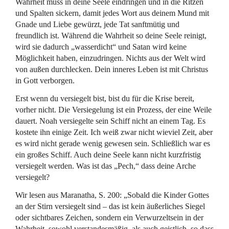
Wahrheit muss in deine Seele eindringen und in die Ritzen
und Spalten sickern, damit jedes Wort aus deinem Mund mit
Gnade und Liebe gewürzt, jede Tat sanftmütig und
freundlich ist. Während die Wahrheit so deine Seele reinigt,
wird sie dadurch „wasserdicht“ und Satan wird keine
Möglichkeit haben, einzudringen. Nichts aus der Welt wird
von außen durchlecken. Dein inneres Leben ist mit Christus
in Gott verborgen.
Erst wenn du versiegelt bist, bist du für die Krise bereit,
vorher nicht. Die Versiegelung ist ein Prozess, der eine Weile
dauert. Noah versiegelte sein Schiff nicht an einem Tag. Es
kostete ihn einige Zeit. Ich weiß zwar nicht wieviel Zeit, aber
es wird nicht gerade wenig gewesen sein. Schließlich war es
ein großes Schiff. Auch deine Seele kann nicht kurzfristig
versiegelt werden. Was ist das „Pech,“ dass deine Arche
versiegelt?
Wir lesen aus Maranatha, S. 200: „Sobald die Kinder Gottes
an der Stirn versiegelt sind – das ist kein äußerliches Siegel
oder sichtbares Zeichen, sondern ein Verwurzeltsein in der
Wahrheit, sowohl verstandesmäßig, als auch geistlich, so dass