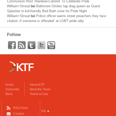
Communion Host ‘Rainbow-Colored’ To Celebrate Pride
William+Stroud
bei
Baltimore Orioles tap drag queen as Guest
Splasher in kid-friendly Bird Bath zone for Pride Night
William+Stroud
bei
Police officer warns street preachers they face
citation ‚if someone is offended‘ at LGBT pride rally
Follow
Home
About KTF
Subscribe
Meet the Team
Store
Terms of Use
RSS Feed
top
Contact