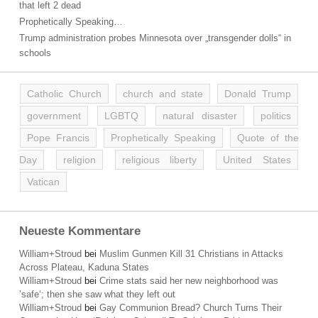
that left 2 dead
Prophetically Speaking…
Trump administration probes Minnesota over „transgender dolls“ in
schools
Catholic Church
church and state
Donald Trump
government
LGBTQ
natural disaster
politics
Pope Francis
Prophetically Speaking
Quote of the
Day
religion
religious liberty
United States
Vatican
Neueste Kommentare
William+Stroud
bei
Muslim Gunmen Kill 31 Christians in Attacks
Across Plateau, Kaduna States
William+Stroud
bei
Crime stats said her new neighborhood was
’safe‘; then she saw what they left out
William+Stroud
bei
Gay Communion Bread? Church Turns Their