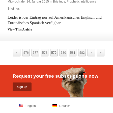
Mittwoch, der 14. Januar 2015 in
Briefings
,
Prophetic Intelligence
Briefings
Leider ist der Eintrag nur auf Amerikanisches Englisch und
Europäisches Spanisch verfügbar.
View This Article →
‹
576
577
578
579
580
581
582
›
»
Request your free subscriptions now
English
Deutsch