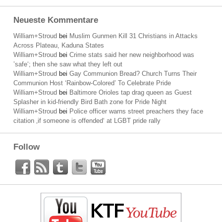
Neueste Kommentare
William+Stroud
bei
Muslim Gunmen Kill 31 Christians in Attacks
Across Plateau, Kaduna States
William+Stroud
bei
Crime stats said her new neighborhood was
’safe‘; then she saw what they left out
William+Stroud
bei
Gay Communion Bread? Church Turns Their
Communion Host ‘Rainbow-Colored’ To Celebrate Pride
William+Stroud
bei
Baltimore Orioles tap drag queen as Guest
Splasher in kid-friendly Bird Bath zone for Pride Night
William+Stroud
bei
Police officer warns street preachers they face
citation ‚if someone is offended‘ at LGBT pride rally
Follow