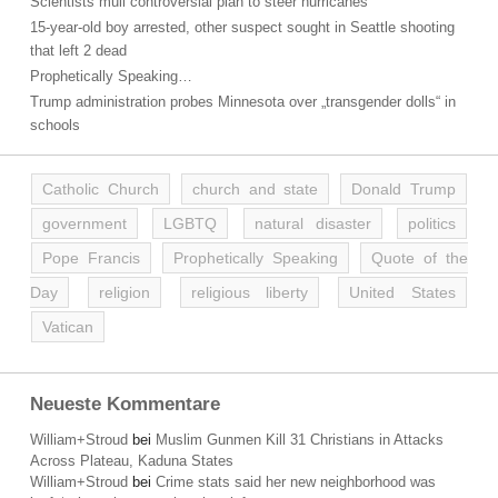
Scientists mull controversial plan to steer hurricanes
15-year-old boy arrested, other suspect sought in Seattle shooting
that left 2 dead
Prophetically Speaking…
Trump administration probes Minnesota over „transgender dolls“ in
schools
Catholic Church
church and state
Donald Trump
government
LGBTQ
natural disaster
politics
Pope Francis
Prophetically Speaking
Quote of the
Day
religion
religious liberty
United States
Vatican
Neueste Kommentare
William+Stroud
bei
Muslim Gunmen Kill 31 Christians in Attacks
Across Plateau, Kaduna States
William+Stroud
bei
Crime stats said her new neighborhood was