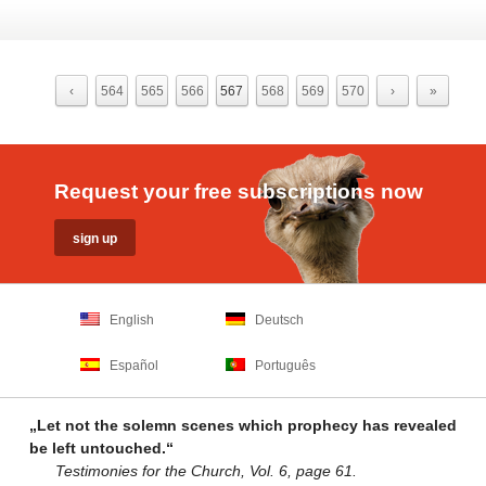
‹
564
565
566
567
568
569
570
›
»
Request your free subscriptions now
English
Deutsch
Español
Português
„Let not the solemn scenes which prophecy has revealed
be left untouched.“
Testimonies for the Church, Vol. 6, page 61.