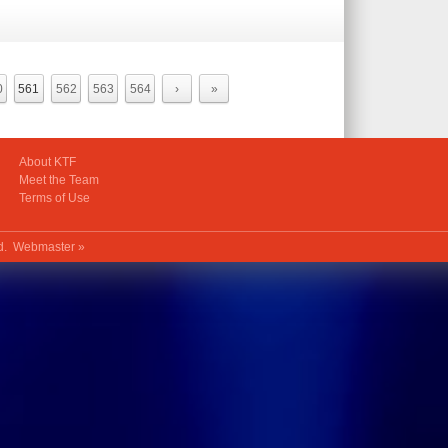
0
561
562
563
564
›
»
About KTF
Meet the Team
Terms of Use
ed.
Webmaster »