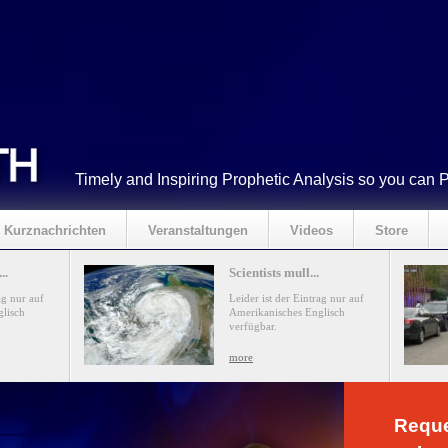
Timely and Inspiring Prophetic Analysis so you can 
Kurznachrichten
Veranstaltungen
Videos
Store
..
Scientists mull...
ag nur auf
Leider ist der Eintrag nur auf
lisch
Amerikanisches Englisch
verfügbar.
more
Reque