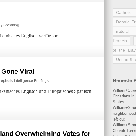
Catholic
Donald T
ly Speaking
natural 
rikanisches Englisch verfügbar.
Francis
of the Day
United Sta
s Gone Viral
Neueste 
rophetic Intelligence Briefings
William+Stro
erikanisches Englisch und Europäisches Spanisch
Christians i
States
William+Stro
neighborhood
left out
William+Stro
Church Turns
land Overwhelming Votes for