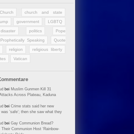
 Church
church and state
rump
government
LGBTQ
disaster
politics
Pope
Prophetically Speaking
Quote
religion
religious liberty
tes
Vatican
Kommentare
ud
bei
Muslim Gunmen Kill 31
n Attacks Across Plateau, Kaduna
ud
bei
Crime stats said her new
 was ’safe‘; then she saw what they
ud
bei
Gay Communion Bread?
 Their Communion Host ‘Rainbow-