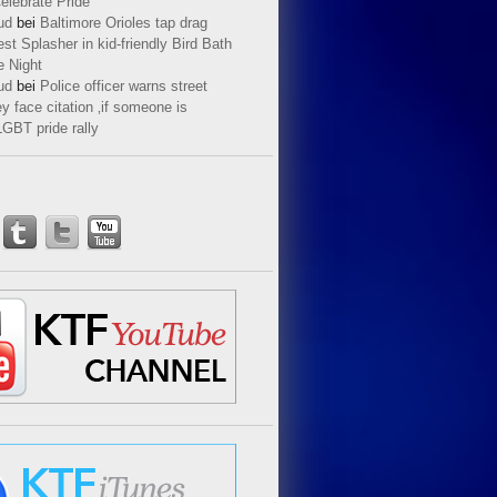
elebrate Pride
ud
bei
Baltimore Orioles tap drag
t Splasher in kid-friendly Bird Bath
e Night
ud
bei
Police officer warns street
y face citation ‚if someone is
LGBT pride rally