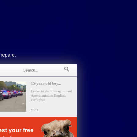
Prepare.
15-year-old boy...
Leider ist der Eintrag nur auf
Amerikanisches Englisch
verfügbar.
more
st your free