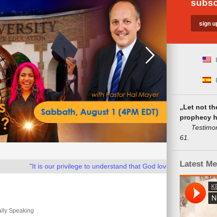
subsc
„Let not t
prophecy h
Testimonies
61.
Latest M
"It is our privilege to understand that God loves us as He loves His 
ally Speaking