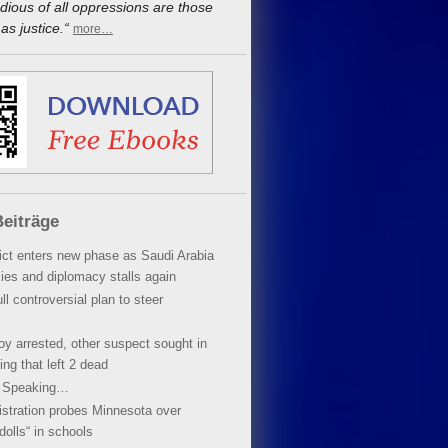
dious of all oppressions are those
s justice.“
more…
eiträge
lict enters new phase as Saudi Arabia
xies and diplomacy stalls again
ll controversial plan to steer
oy arrested, other suspect sought in
ing that left 2 dead
y Speaking…
stration probes Minnesota over
dolls“ in schools