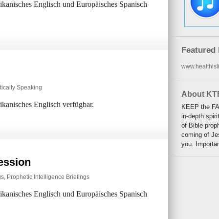
erikanisches Englisch und Europäisches Spanisch
Featured 
www.healthisli
tically Speaking
About KT
rikanisches Englisch verfügbar.
KEEP the FAI
in-depth spiri
of Bible prop
coming of Jes
you. Importa
ession
gs
,
Prophetic Intelligence Briefings
erikanisches Englisch und Europäisches Spanisch