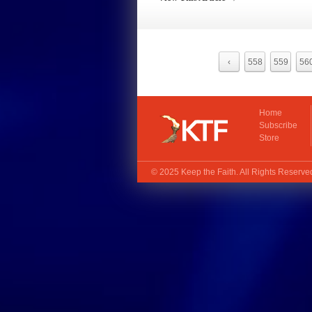
‹
558
559
56
Home
Subscribe
Store
© 2025
Keep the Faith
. All Rights Reserv