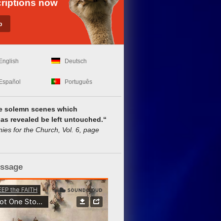
riptions now
English
Deutsch
Español
Português
he solemn scenes which
as revealed be left untouched.“
 for the Church, Vol. 6, page
essage
Son. When we believe in Christ as our personal Savior, the peace of Chri