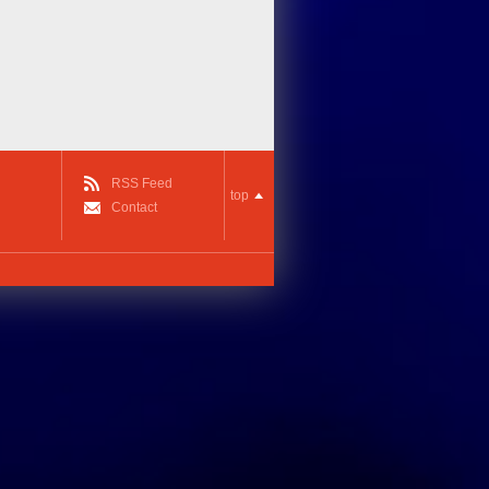
RSS Feed
top
Contact