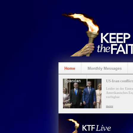
Home
Monthly Messages
Spenden
US-Iran conflict.
Leider ist der Eintr
Amerikanisches Eng
verfügbar.
more