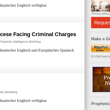
rikanisches Englisch verfügbar.
Reque
ocese Facing Criminal Charges
Make a Gi
Prophetic Intelligence Briefings
erikanisches Englisch und Europäisches Spanisch
Or click here 
ally Speaking
rikanisches Englisch verfügbar.
Propheti