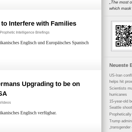
„The most o
which mask a
o Interfere with Families
Prophetic Intelligence Briefings
erikanisches Englisch und Europäisches Spanisch
Neueste B
US-Iran conf
helps hit pro
rmans Upgrading to be on
Scientists mu
NSA
hurricanes
15-year-old b
Videos
Seattle shoot
rikanisches Englisch verfügbar.
Propheticall
Trump admini
„transgender 