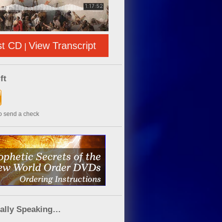
st CD
View Transcript
|
ft
to send a check
cally Speaking…