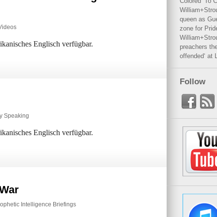
Colored’ To C
William+Stro
queen as Gues
Videos
zone for Prid
William+Stro
rikanisches Englisch verfügbar.
preachers the
offended‘ at 
Follow
ly Speaking
rikanisches Englisch verfügbar.
 War
ophetic Intelligence Briefings