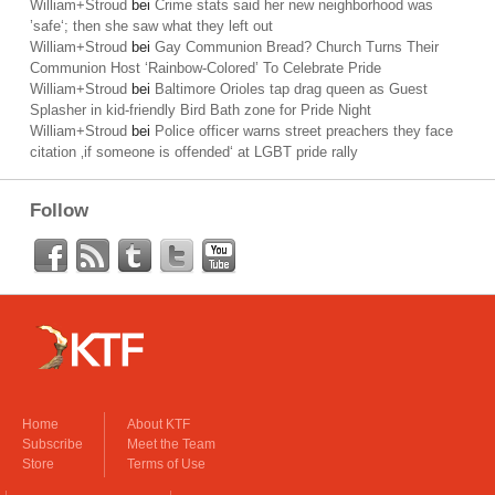
William+Stroud
bei
Crime stats said her new neighborhood was
’safe‘; then she saw what they left out
William+Stroud
bei
Gay Communion Bread? Church Turns Their
Communion Host ‘Rainbow-Colored’ To Celebrate Pride
William+Stroud
bei
Baltimore Orioles tap drag queen as Guest
Splasher in kid-friendly Bird Bath zone for Pride Night
William+Stroud
bei
Police officer warns street preachers they face
citation ‚if someone is offended‘ at LGBT pride rally
Follow
Home
About KTF
Subscribe
Meet the Team
Store
Terms of Use