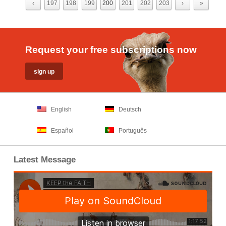
‹
197
198
199
200
201
202
203
›
»
Request your free subscriptions now
English
Deutsch
Español
Português
Latest Message