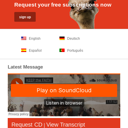
Request your free subscriptions now
English
Deutsch
Español
Português
Latest Message
Request CD
View Transcript
|