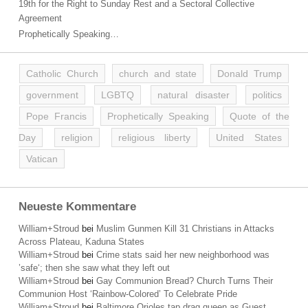
19th for the Right to Sunday Rest and a Sectoral Collective
Agreement
Prophetically Speaking…
Catholic Church
church and state
Donald Trump
government
LGBTQ
natural disaster
politics
Pope Francis
Prophetically Speaking
Quote of the
Day
religion
religious liberty
United States
Vatican
Neueste Kommentare
William+Stroud
bei
Muslim Gunmen Kill 31 Christians in Attacks
Across Plateau, Kaduna States
William+Stroud
bei
Crime stats said her new neighborhood was
’safe‘; then she saw what they left out
William+Stroud
bei
Gay Communion Bread? Church Turns Their
Communion Host ‘Rainbow-Colored’ To Celebrate Pride
William+Stroud
bei
Baltimore Orioles tap drag queen as Guest