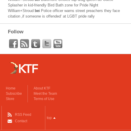
Splasher in kid-friendly Bird Bath zone for Pride Night
William+Stroud
bei
Police officer warns street preachers they face
citation ‚if someone is offended‘ at LGBT pride rally
Follow
Home
About KTF
Subscribe
Meet the Team
Store
Terms of Use
RSS Feed
top
Contact